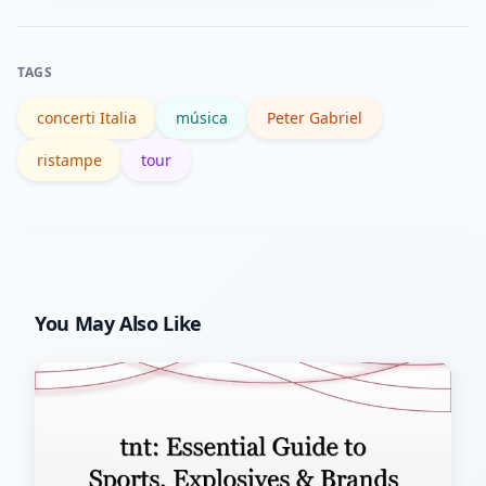
ufficiali e tour visita il sito ufficiale
dell’artista. Evita fonti non verificate
TAGS
per le vendite di biglietti.
concerti Italia
música
Peter Gabriel
ristampe
tour
You May Also Like