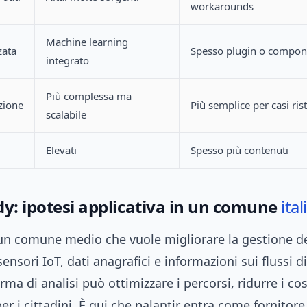
workarounds
Machine learning
zata
Spesso plugin o compone
integrato
Più complessa ma
zione
Più semplice per casi rist
scalabile
Elevati
Spesso più contenuti
dy: ipotesi applicativa in un comune
ita
n comune medio che vuole migliorare la gestione dei 
nsori IoT, dati anagrafici e informazioni sui flussi di 
rma di analisi può ottimizzare i percorsi, ridurre i cos
r i cittadini. È qui che palantir entra come fornitor