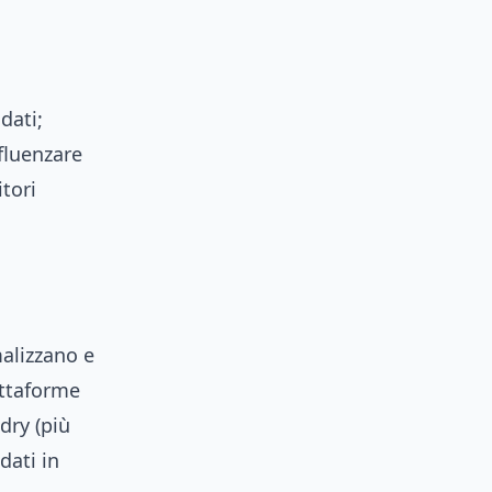
dati;
nfluenzare
tori
malizzano e
attaforme
dry (più
dati in