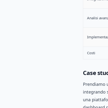
Analisi avan
Implementa
Costi
Case stu
Prendiamo u
integrando se
una piattafo
dashboard pe