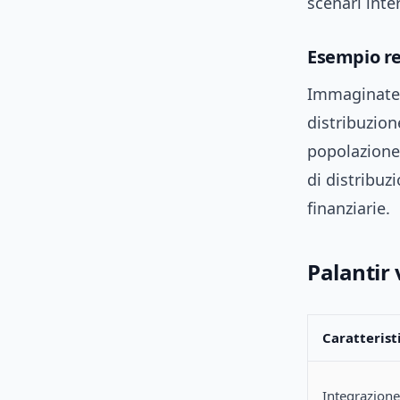
scenari inte
Esempio re
Immaginate u
distribuzion
popolazione
di distribuzi
finanziarie.
Palantir 
Caratterist
Integrazione