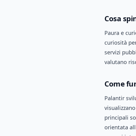
Cosa spi
Paura e curi
curiosità pe
servizi pubb
valutano ris
Come fun
Palantir svi
visualizzano
principali s
orientata al