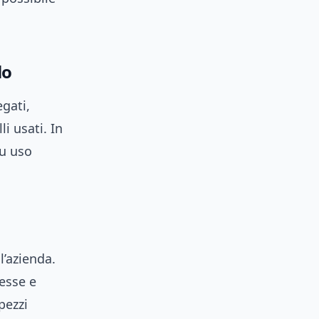
lo
gati,
i usati. In
su uso
l’azienda.
esse e
pezzi