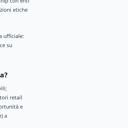
ship con enti
zioni etiche
 ufficiale:
oce su
ia?
ili;
ori retail
ortunità e
e) a