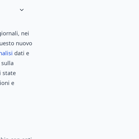
giornali, nei
questo nuovo
nalisi
dati e
 sulla
i state
ioni e
i