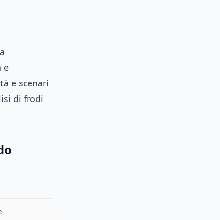
la
a e
tà e scenari
isi di frodi
ido
e