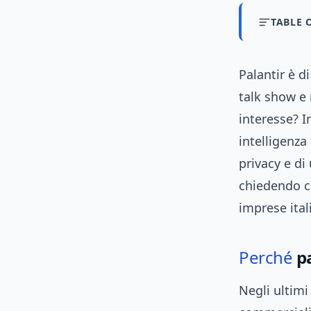
TABLE 
Palantir è 
talk show e
interesse? I
intelligenza 
privacy e di
chiedendo co
imprese ital
Perché
pa
Negli ultimi