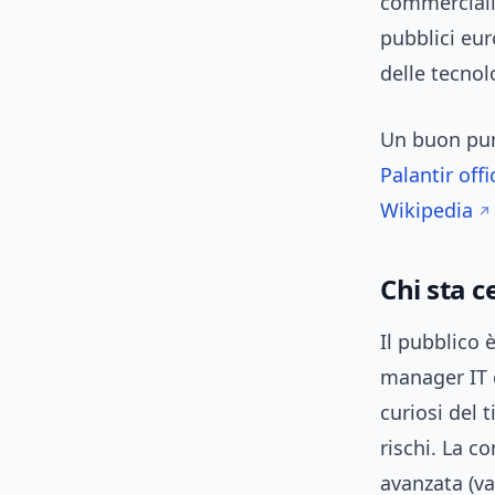
commerciali 
pubblici eur
delle tecnol
Un buon punt
Palantir offi
Wikipedia
Chi sta c
Il pubblico è
manager IT e
curiosi del 
rischi. La c
avanzata (va