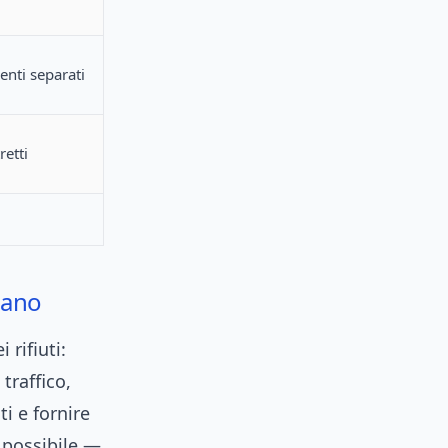
nti separati
retti
liano
rifiuti:
traffico,
ti e fornire
e possibile —