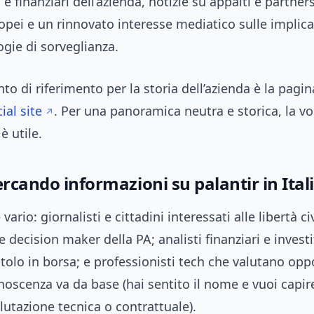
e finanziari dell’azienda, notizie su appalti e partner
opei e un rinnovato interesse mediatico sulle implica
ogie di sorveglianza.
o di riferimento per la storia dell’azienda è la pagina
cial site
. Per una panoramica neutra e storica, la v
è utile.
ercando informazioni su palantir in Ital
 vario: giornalisti e cittadini interessati alle libertà civ
 decision maker della PA; analisti finanziari e investit
titolo in borsa; e professionisti tech che valutano opp
onoscenza va da base (hai sentito il nome e vuoi capir
lutazione tecnica o contrattuale).