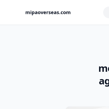
mipaoverseas.com
me
ag