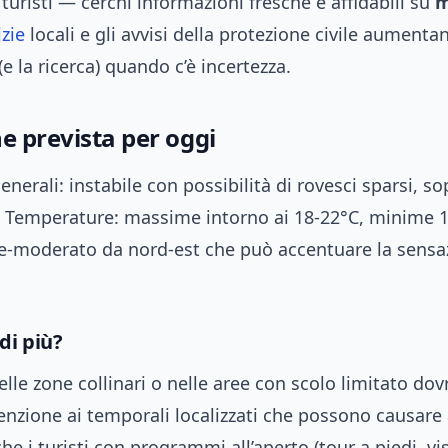
 turisti — cerchi informazioni fresche e affidabili su
m
izie
locali e gli avvisi della protezione civile aumenta
(e la ricerca) quando c’è incertezza.
e prevista per oggi
enerali: instabile con possibilità di rovesci sparsi, so
 Temperature: massime intorno ai 18-22°C, minime 1
e-moderato da nord-est che può accentuare la sensa
 di più?
nelle zone collinari o nelle aree con scolo limitato do
enzione ai temporali localizzati che possono causare
he i turisti con programmi all’aperto (tour a piedi, vis