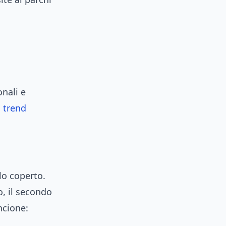
onali e
i
trend
elo coperto.
o, il secondo
ncione: