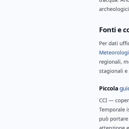
archeologici
Fonti e c
Per dati uffi
Meteorologic
regionali, m
stagionali e
Piccola
gui
CCI — copert
Temporale is
può portare 
attenzione e