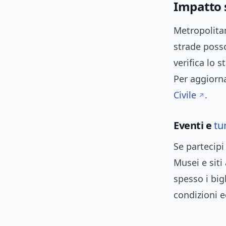
Impatto 
Metropolita
strade posso
verifica lo 
Per aggiorna
Civile
.
Eventi e
tu
Se partecip
Musei e siti
spesso i big
condizioni e