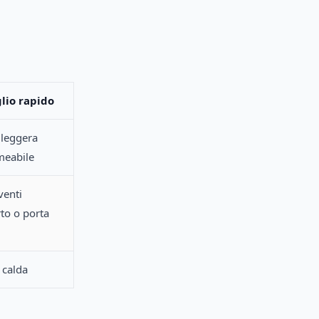
lio rapido
 leggera
eabile
venti
rto o porta
 calda