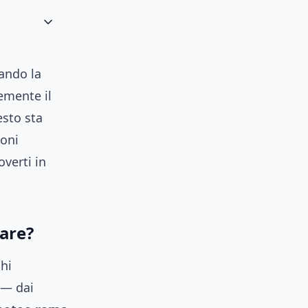
cando la
emente il
esto sta
ioni
verti in
lare?
chi
 — dai