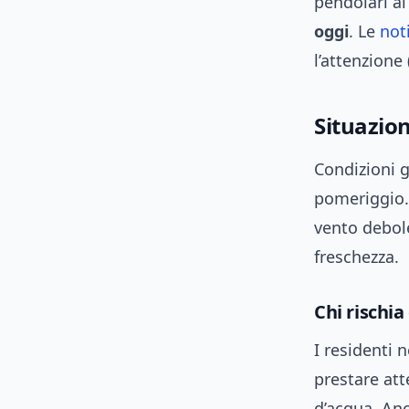
pendolari ai
oggi
. Le
not
l’attenzione 
Situazion
Condizioni g
pomeriggio.
vento debol
freschezza.
Chi rischia
I residenti 
prestare att
d’acqua. Anc