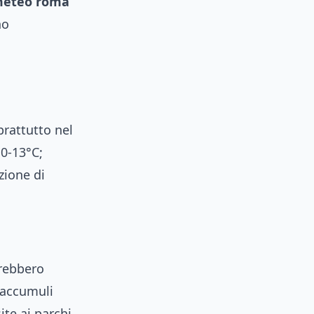
eteo roma
no
prattutto nel
0-13°C;
zione di
vrebbero
 accumuli
ite ai parchi