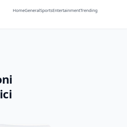
Home
General
Sports
Entertainment
Trending
oni
ici