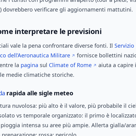
) dovrebbero verificare gli aggiornamenti mattutini.
ome interpretare le previsioni
ciali vale la pena confrontare diverse fonti. Il
Servizio
o dell’Aeronautica Militare
fornisce bollettini nazi
entre la
pagina
sul
Climate of Rome
aiuta a capire 
 le medie climatiche storiche.
da
rapida alle sigle meteo
ura nuvolosa: più alto è il valore, più probabile il ci
olato vs temporale organizzato: il primo è localizzat
pioggia intensa su aree più ampie. Allerta gialla/ara
 preparazione; rossa: pericolo.