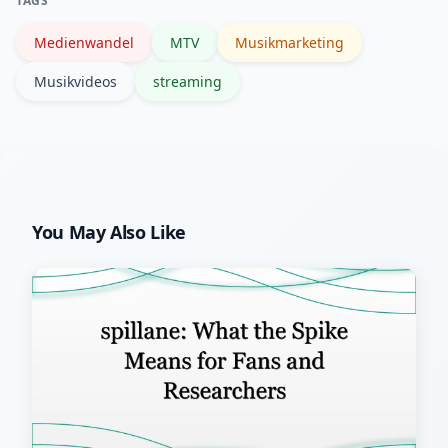
TAGS
Teilhabe schafft neue gemeinsame
Medienwandel
MTV
Musikmarketing
Erlebnisse.
Musikvideos
streaming
You May Also Like