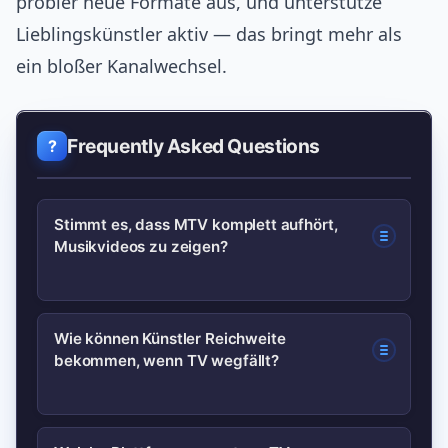
probier neue Formate aus, und unterstütze
Lieblingskünstler aktiv — das bringt mehr als
ein bloßer Kanalwechsel.
Frequently Asked Questions
Stimmt es, dass MTV komplett aufhört,
Musikvideos zu zeigen?
Nicht notwendigerweise. Meist handelt
Wie können Künstler Reichweite
bekommen, wenn TV wegfällt?
es sich um eine Reduktion oder
Verschiebung von Musikvideo‑Blöcken
im linearen Programm, nicht um ein
Künstler sollten auf YouTube‑SEO,