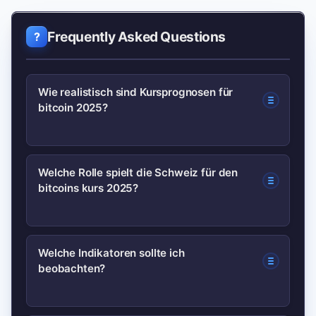
Frequently Asked Questions
Wie realistisch sind Kursprognosen für
bitcoin 2025?
Prognosen sind spekulativ; Modelle
Welche Rolle spielt die Schweiz für den
bitcoins kurs 2025?
liefern Szenarien, aber keine Garantien.
Nutze sie als Orientierung, nicht als
alleiniges Entscheidungsinstrument.
Die Schweiz beeinflusst den Markt
Welche Indikatoren sollte ich
beobachten?
durch regulatorische Klarheit und ein
starkes Krypto-Ökosystem, was
institutionelle Aktivitäten fördern kann.