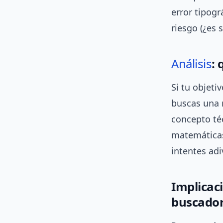
error tipogr
riesgo (¿es s
Análisis
: 
Si tu objetiv
buscas una m
concepto té
matemáticas”
intentes adi
Implicac
buscado