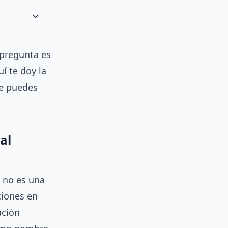
 pregunta es
uí te doy la
ue puedes
al
” no es una
ciones en
ación