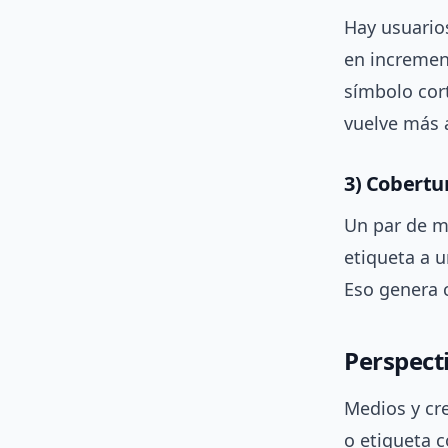
Hay usuario
en incremen
símbolo cor
vuelve más 
3) Cobertu
Un par de me
etiqueta a u
Eso genera 
Perspect
Medios y cr
o etiqueta c