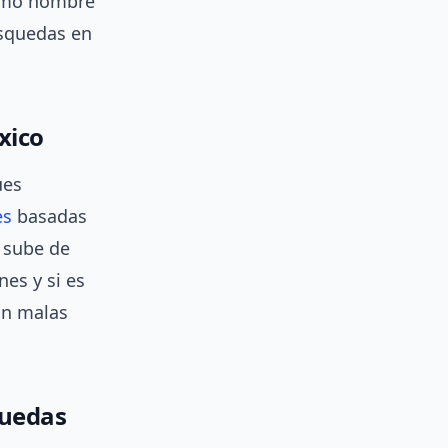
 como nombre
úsquedas en
xico
ues
es
basadas
 sube de
nes y si es
an malas
quedas