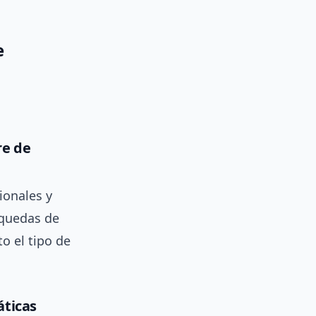
e
re de
ionales y
squedas de
to el tipo de
áticas