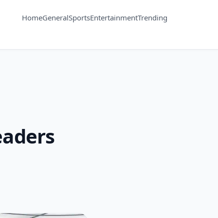
Home
General
Sports
Entertainment
Trending
eaders