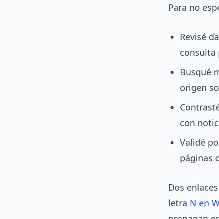
Para no espe
Revisé da
consulta 
Busqué m
origen so
Contrast
con notic
Validé po
páginas o
Dos enlaces 
letra
N en W
propagan en