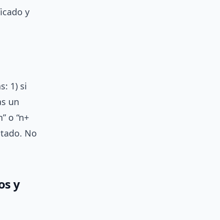
ficado y
: 1) si
as un
” o “n+
utado. No
os y