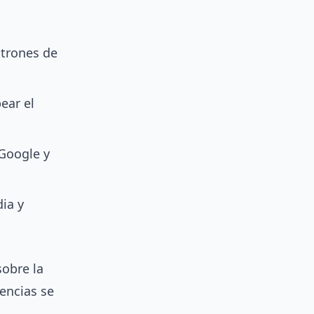
atrones de
ear el
Google y
ia y
sobre la
encias se