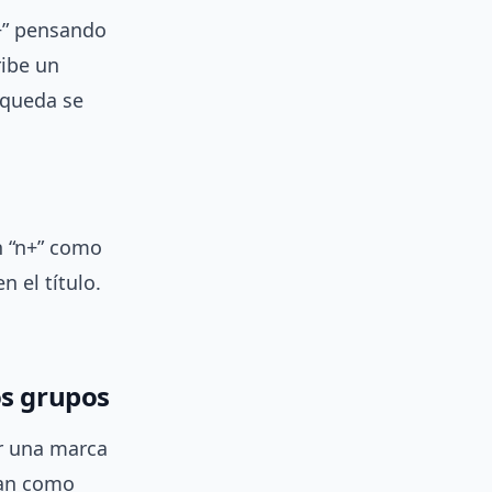
n+” pensando
ribe un
squeda se
n “n+” como
 el título.
os grupos
ar una marca
etan como