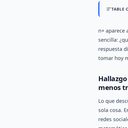
TABLE 
n+ aparece
sencilla: ¿q
respuesta d
tomar hoy 
Hallazgo
menos tr
Lo que descu
sola cosa. E
redes social