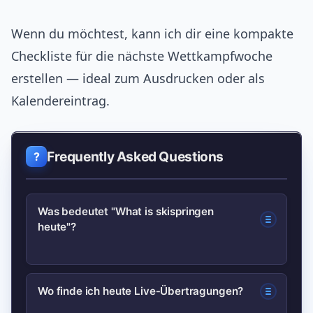
Wenn du möchtest, kann ich dir eine kompakte
Checkliste für die nächste Wettkampfwoche
erstellen — ideal zum Ausdrucken oder als
Kalendereintrag.
Frequently Asked Questions
Was bedeutet "What is skispringen
heute"?
Die Suche fragt kurz und bündig, ob
Wo finde ich heute Live‑Übertragungen?
heute ein Skisprung‑Wettkampf