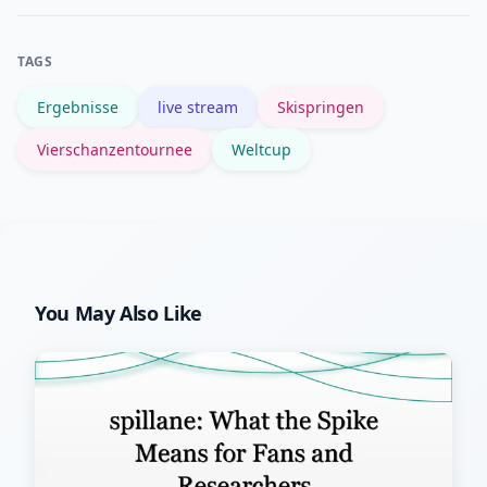
Eurosport/DAZN‑Apps bieten
zuverlässige Livestreams und
TAGS
Live‑Ticker.
Ergebnisse
live stream
Skispringen
Vierschanzentournee
Weltcup
You May Also Like