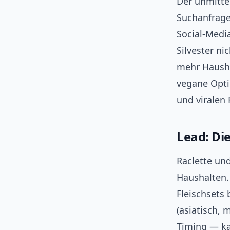
Der unmittel
Suchanfrag
Social‑Media
Silvester n
mehr Hausha
vegane Opti
und viralen
Lead: Di
Raclette und
Haushalten.
Fleischsets 
(asiatisch, 
Timing — ka