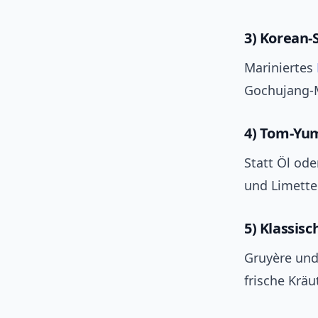
3) Korean‑S
Mariniertes
Gochujang‑M
4) Tom‑Yu
Statt Öl ode
und Limette.
5) Klassis
Gruyère und
frische Krä