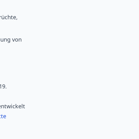
rüchte,
dung von
19.
ntwickelt
tte