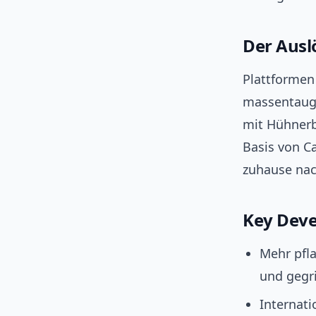
Der Ausl
Plattformen
massentaugl
mit Hühnerb
Basis von C
zuhause nac
Key Deve
Mehr pfla
und gegr
Internat