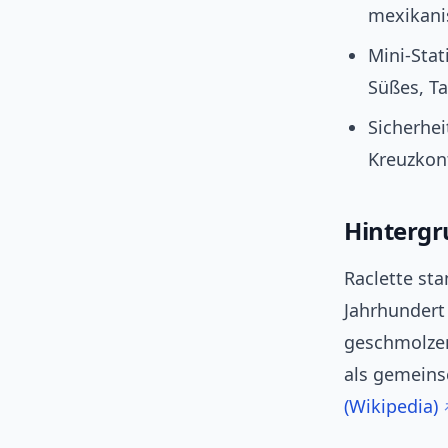
mexikani
Mini‑Stat
Süßes, Ta
Sicherhe
Kreuzkon
Hintergr
Raclette st
Jahrhundert 
geschmolzen
als gemeinsc
(Wikipedia)