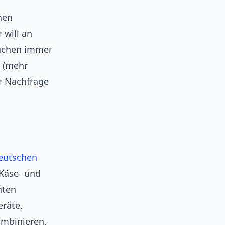
hen
 will an
suchen immer
n (mehr
r Nachfrage
eutschen
 Käse‑ und
nten
eräte,
mbinieren.