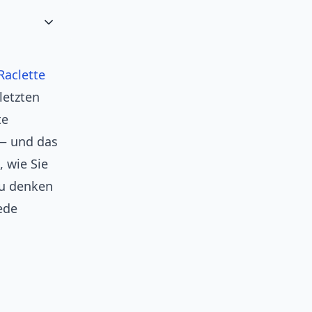
Raclette
letzten
te
 — und das
 wie Sie
eu denken
ede