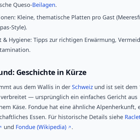
sche Queso‑
Beilagen
.
ionen: Kleine, thematische Platten pro Gast (Meeresf
pas‑Style).
it & Hygiene: Tipps zur richtigen Erwärmung, Vermei
tamination.
und: Geschichte in Kürze
ammt aus dem Wallis in der
Schweiz
und ist seit dem 
verbreitet — ursprünglich ein einfaches Gericht aus
em Käse. Fondue hat eine ähnliche Alpenherkunft, e
haftliches Essen. Für historische Details siehe
Racle
und
Fondue (Wikipedia)
.