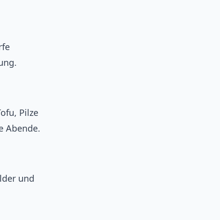
rfe
ung.
ofu, Pilze
te Abende.
lder und