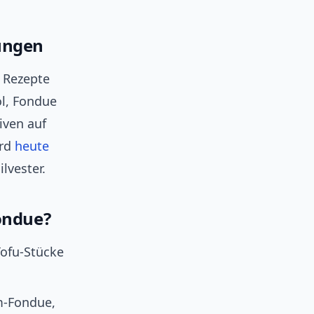
tungen
e Rezepte
öl, Fondue
iven auf
ird
heute
lvester.
Fondue?
Tofu‑Stücke
m‑Fondue,