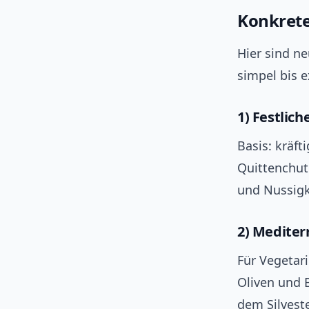
Konkrete
Hier sind n
simpel bis e
1) Festlic
Basis: kräft
Quittenchut
und Nussigk
2) Mediter
Für Vegetari
Oliven und 
dem Silveste