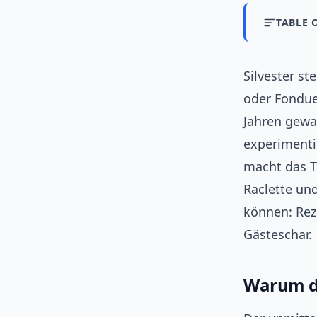
TABLE 
Silvester st
oder Fondue
Jahren gewa
experimenti
macht das Th
Raclette und
können: Reze
Gästeschar.
Warum d