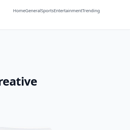
Home
General
Sports
Entertainment
Trending
reative