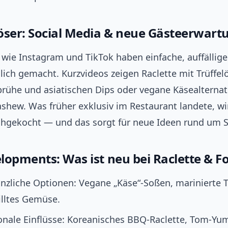
öser: Social Media & neue Gästeerwar
 wie Instagram und TikTok haben einfache, auffällig
ich gemacht. Kurzvideos zeigen Raclette mit Trüffel
rühe und asiatischen Dips oder vegane Käsealternat
ashew. Was früher exklusiv im Restaurant landete, w
hgekocht — und das sorgt für neue Ideen rund um Si
lopments: Was ist neu bei Raclette & 
nzliche Optionen: Vegane „Käse“-Soßen, marinierte 
illtes Gemüse.
ionale Einflüsse: Koreanisches BBQ‑Raclette, Tom‑Yu