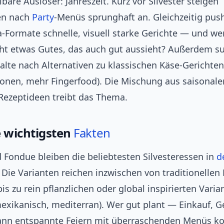
bare Auslöser: Jahreszeit. Kurz vor Silvester steigen
en nach
Party
‑Menüs sprunghaft an. Gleichzeitig pus
‑Formate schnelle, visuell starke Gerichte — und wer
icht etwas Gutes, das auch gut aussieht? Außerdem 
lte nach Alternativen zu klassischen Käse‑Gerichte
onen, mehr Fingerfood). Die Mischung aus saisonale
 Rezeptideen treibt das Thema.
e wichtigsten
Fakten
 Fondue bleiben die beliebtesten Silvesteressen in
d
 Die Varianten reichen inzwischen von traditionellen
bis zu rein pflanzlichen oder global inspirierten Varia
mexikanisch, mediterran). Wer gut plant — Einkauf, G
nn entspannte Feiern mit überraschenden Menüs ko