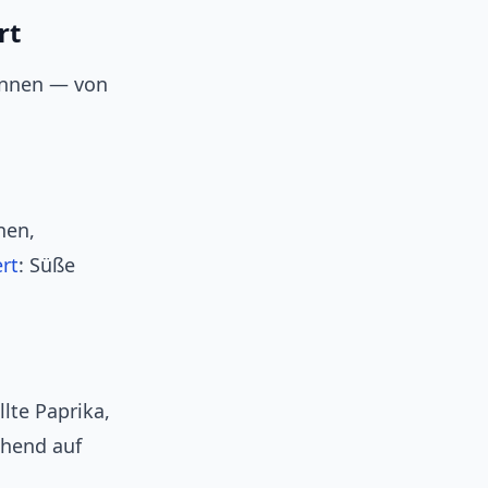
rt
önnen — von
nen,
ert
: Süße
lte Paprika,
chend auf