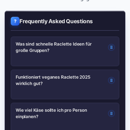
Frequently Asked Questions
Was sind schnelle Raclette Ideen für
große Gruppen?
Setze auf vorgarendes Gemüse
Funktioniert veganes Raclette 2025
wirklich gut?
(Kartoffeln, Süßkartoffeln), mehrere
Käse‑Sorten und ein Buffet mit kleinen
Schalen. Beschrifte Stationen und
Ja. Pflanzliche Schmelzsorten auf
Wie viel Käse sollte ich pro Person
verwende kleinere Portionen, damit alle
einplanen?
Mandel‑ oder Cashewbasis sowie
probieren können.
marinierter Tofu funktionieren als