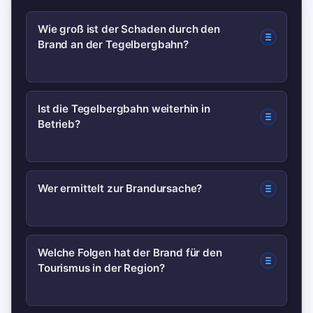
Wie groß ist der Schaden durch den
Brand an der Tegelbergbahn?
Die Schadenshöhe wird derzeit auf
Ist die Tegelbergbahn weiterhin in
Betrieb?
einen siebenstelligen Betrag geschätzt,
genaue Zahlen stehen aber noch aus,
da Gutachter und Versicherer noch
Der Betrieb wurde nach dem Brand
Wer ermittelt zur Brandursache?
prüfen.
vorläufig eingestellt. Entscheidungen
über Wiederaufnahme erfolgen nach
Polizei und Feuerwehr sind für die
Sicherheitsprüfungen und Reparaturen.
Welche Folgen hat der Brand für den
Tourismus in der Region?
vorläufige Brandursacheermittlung
zuständig; bei Bedarf werden
spezialisierte Gutachter hinzugezogen.