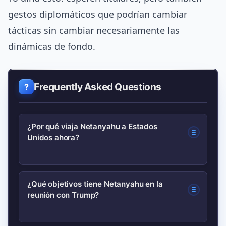
gestos diplomáticos que podrían cambiar
tácticas sin cambiar necesariamente las
dinámicas de fondo.
Frequently Asked Questions
¿Por qué viaja Netanyahu a Estados
Unidos ahora?
Viaja en medio de una intensificación
¿Qué objetivos tiene Netanyahu en la
reunión con Trump?
del conflicto en Gaza y de ataques
vinculados a Irán; busca coordinación