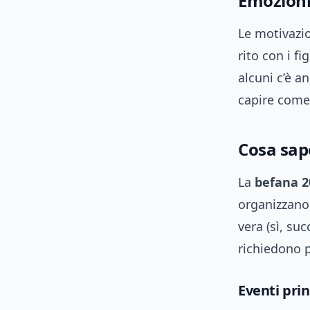
Emozioni 
Le motivazi
rito con i fi
alcuni c’è an
capire come 
Cosa sap
La
befana 2
organizzano 
vera (sì, suc
richiedono 
Eventi prin