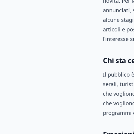
novità. Per 
annunciati, 
alcune stagio
articoli e po
l’interesse s
Chi sta 
Il pubblico 
serali, turis
che vogliono
che vogliono
programmi d