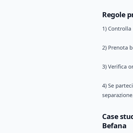
Regole pr
1) Controlla 
2) Prenota b
3) Verifica o
4) Se partec
separazione
Case stud
Befana