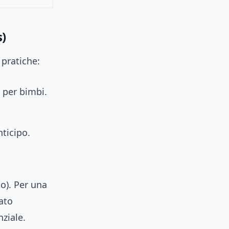
s)
 pratiche:
o per bimbi.
nticipo.
o). Per una
lato
nziale.