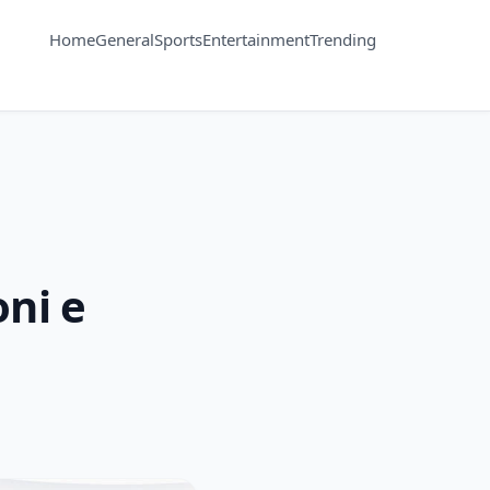
Home
General
Sports
Entertainment
Trending
oni e