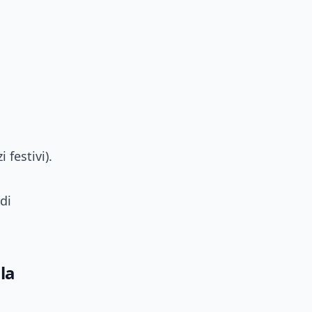
 festivi).
di
la