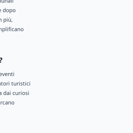
munali
le dopo
n più,
amplificano
?
eventi
tori turistici
 dai curiosi
ercano