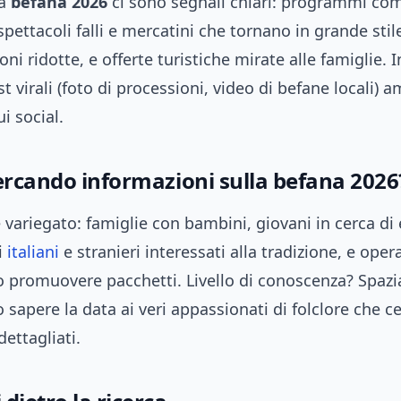
la
befana 2026
ci sono segnali chiari: programmi co
spettacoli falli e mercatini che tornano in grande sti
ni ridotte, e offerte turistiche mirate alle famiglie. I
st virali (foto di processioni, video di befane locali) 
ui social.
cercando informazioni sulla befana 2026
è variegato: famiglie con bambini, giovani in cerca di 
ti
italiani
e stranieri interessati alla tradizione, e opera
 promuovere pacchetti. Livello di conoscenza? Spazia
 sapere la data ai veri appassionati di folclore che c
ettagliati.