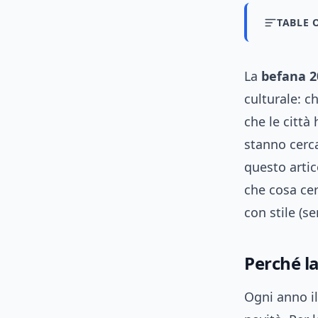
TABLE 
La
befana 2
culturale: c
che le città
stanno cerca
questo arti
che cosa cer
con stile (se
Perché l
Ogni anno i