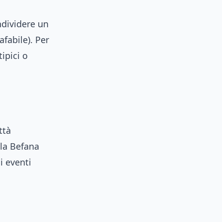
ndividere un
afabile). Per
ipici o
ttà
 la Befana
i eventi