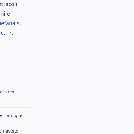
ttacoli
mi e
Befana su
ica
.
cessioni
per famiglie
o navette