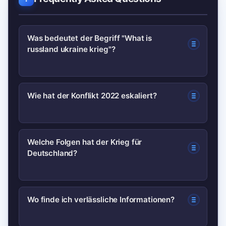
Was bedeutet der Begriff "What is
russland ukraine krieg"?
Die Phrase ist eine Suchanfrage zur
Wie hat der Konflikt 2022 eskaliert?
Erklärung des
Russland‑Ukraine‑Konflikts; sie fasst
Im Februar 2022 begann eine groß
den Wunsch nach einer verständlichen,
Welche Folgen hat der Krieg für
Deutschland?
angelegte russische Offensive gegen
aktuellen Übersicht zusammen.
die Ukraine, was die internationale
Lage deutlich eskalierte und zu breiten
Deutschland spürt ökonomische
Wo finde ich verlässliche Informationen?
Sanktionen führte.
Effekte (insbesondere Energiepreise),