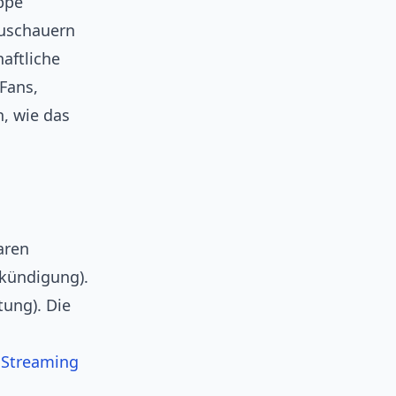
ppe
Zuschauern
aftliche
Fans,
n, wie das
aren
nkündigung).
tung). Die
f
Streaming