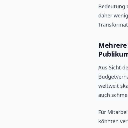
Bedeutung d
daher wenig
Transformat
Mehrere 
Publiku
Aus Sicht d
Budgetverha
weltweit sk
auch schmer
Für Mitarbe
könnten ver