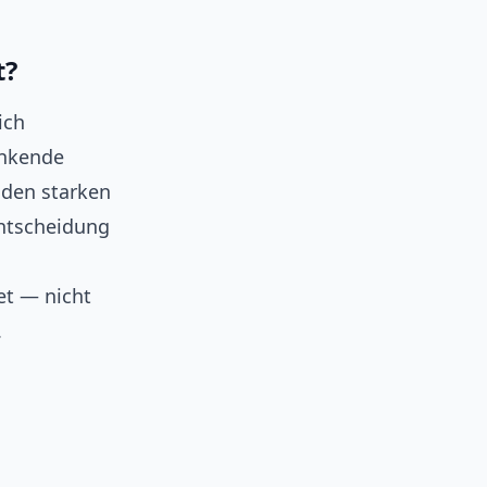
t?
ich
inkende
 den starken
Entscheidung
et — nicht
.