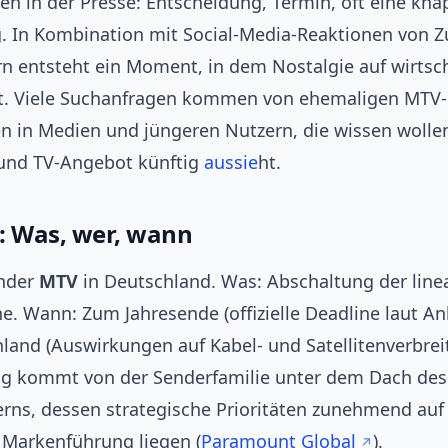
en in der Presse: Entscheidung, Termin, oft eine kna
 In Kombination mit Social-Media-Reaktionen von 
n entsteht ein Moment, in dem Nostalgie auf wirtsch
ifft. Viele Suchanfragen kommen von ehemaligen MTV-
en in Medien und jüngeren Nutzern, die wissen wolle
und TV-Angebot künftig
aussie
ht.
: Was, wer, wann
ender
MTV
in Deutschland. Was: Abschaltung der line
e. Wann: Zum Jahresende (offizielle Deadline laut A
land (Auswirkungen auf Kabel- und Satellitenverbrei
g kommt von der Senderfamilie unter dem Dach des
rns, dessen strategische Prioritäten zunehmend au
 Markenführung liegen (
Paramount Global
).