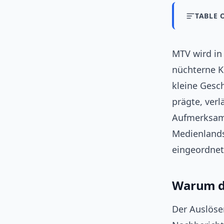
TABLE 
MTV wird in
nüchterne K
kleine Gesc
prägte, ver
Aufmerksamk
Medienlands
eingeordnet
Warum d
Der Auslöser