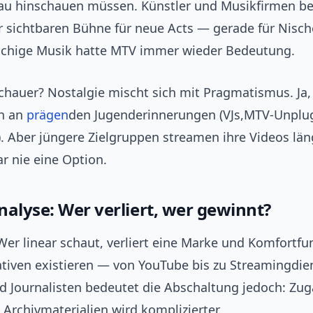
u hinschauen müssen. Künstler und Musikfirmen b
er sichtbaren Bühne für neue Acts — gerade für Nisc
chige Musik hatte MTV immer wieder Bedeutung.
chauer? Nostalgie mischt sich mit Pragmatismus. Ja, 
ch an
prägen
den Jugenderinnerungen (VJs,MTV-Unplu
. Aber jüngere Zielgruppen streamen ihre Videos län
ar nie eine Option.
nalyse: Wer verliert, wer gewinnt?
er linear schaut, verliert eine Marke und Komfortfun
ativen existieren — von YouTube bis zu Streamingdie
 Journalisten bedeutet die Abschaltung jedoch: Zug
Archivmaterialien wird komplizierter.