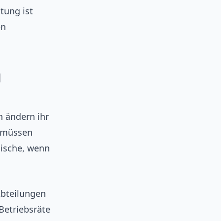
tung ist
en
d
n ändern ihr
e müssen
gische, wenn
Abteilungen
Betriebsräte