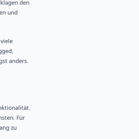
eklagen den
hen und
viele
gged,
gst anders.
ktionalität.
nsten. Für
ang zu