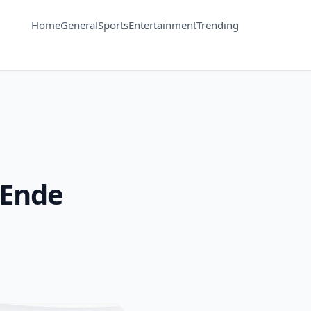
Home
General
Sports
Entertainment
Trending
 Ende