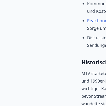
Kommunik
und Kost
Reaktion
Sorge um
Diskussi
Sendungen
Historis
MTV startet
und 1990er-
wichtiger K
bevor Strea
wandelte si