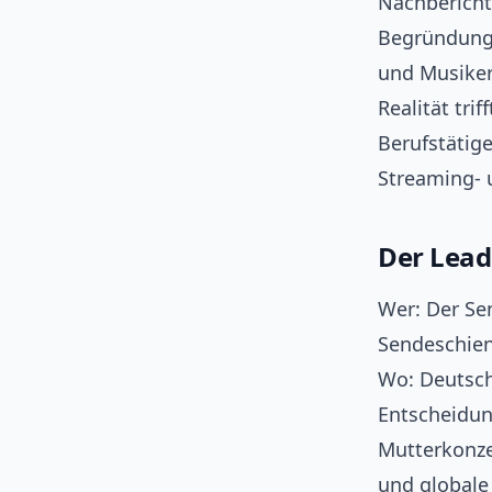
Nachbericht
Begründung.
und Musiker
Realität tr
Berufstätig
Streaming- 
Der Lead
Wer: Der S
Sendeschien
Wo: Deutsch
Entscheidun
Mutterkonze
und globale