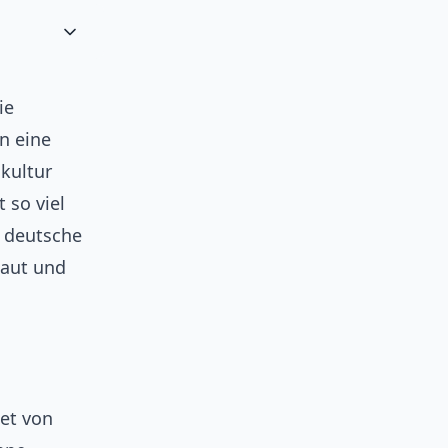
ie
n eine
kultur
t so viel
e deutsche
haut und
tet von