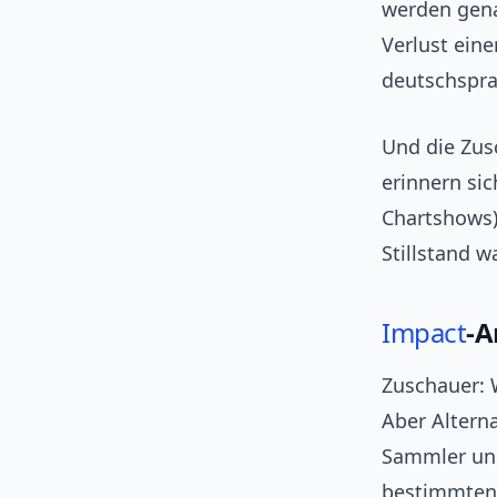
werden gena
Verlust ein
deutschspra
Und die Zus
erinnern si
Chartshows)
Stillstand w
Impact
-A
Zuschauer: W
Aber Altern
Sammler und
bestimmten 