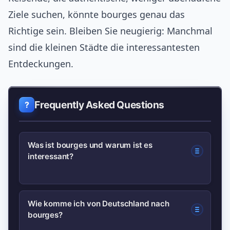
Ziele suchen, könnte bourges genau das
Richtige sein. Bleiben Sie neugierig: Manchmal
sind die kleinen Städte die interessantesten
Entdeckungen.
Frequently Asked Questions
Was ist bourges und warum ist es
interessant?
Bourges ist eine historische Stadt in
Wie komme ich von Deutschland nach
bourges?
Zentralfrankreich, bekannt für ihre