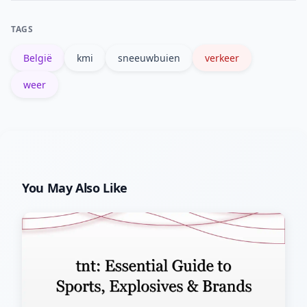
temperaturen rond het vriespunt—dat
TAGS
vergroot de kans op ijzel en gladheid.
België
kmi
sneeuwbuien
verkeer
weer
You May Also Like