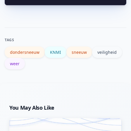
en de kans op indirecte schade
Er is geen speciale dondersneeuw-
verhogen, zoals verkeersongelukken.
waarschuwing, maar je kunt KNMI-
waarschuwingen voor zware
sneeuwval en onstuimig weer volgen
TAGS
en lokale weerkaarten raadplegen.
dondersneeuw
KNMI
sneeuw
veiligheid
weer
You May Also Like