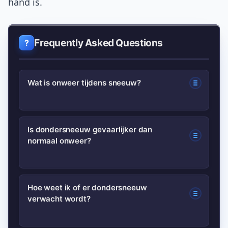
hand is.
Frequently Asked Questions
Wat is onweer tijdens sneeuw?
Onweer tijdens sneeuw, of
Is dondersneeuw gevaarlijker dan
normaal onweer?
thundersnow, is onweer waarvan de
neerslag in de vorm van sneeuw valt.
Het ontstaat door convectie in koude
Niet per se gevaarlijker qua
Hoe weet ik of er dondersneeuw
luchtlagen gecombineerd met
verwacht wordt?
blikseminslag, maar dondersneeuw kan
voldoende vocht.
zicht verminderen, wegen glad maken