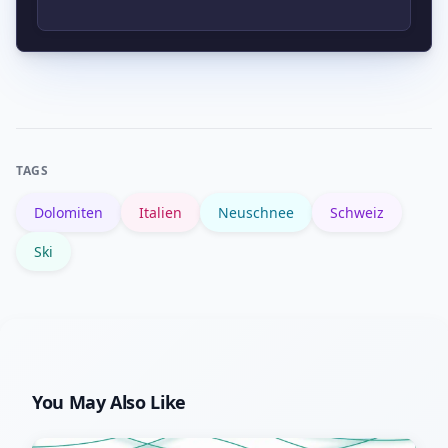
und im Off-Piste-Bereich LVS, Schaufel
und Sonde sind Pflicht.
Fahre außerhalb der Stoßzeiten, nutze
alternative Passrouten, habe
Schneeketten und Volltanken parat
sowie aktuelle Verkehrsinfos und Maut-
TAGS
Status.
Dolomiten
Italien
Neuschnee
Schweiz
Ski
You May Also Like