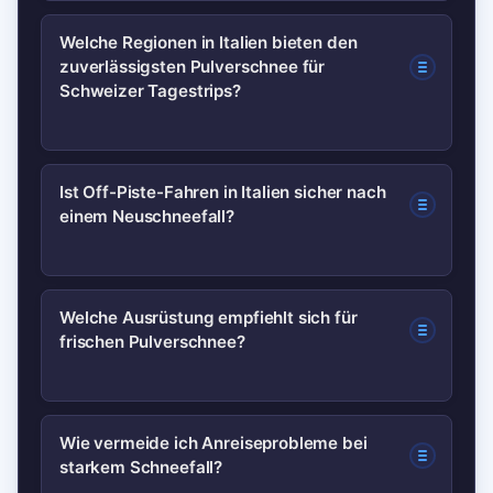
Nutze Resort-Webcams, nationale
Welche Regionen in Italien bieten den
zuverlässigsten Pulverschnee für
Wetterdienste wie MeteoSwiss und
Schweizer Tagestrips?
lokale Lawinenbulletins (z. B. SLF).
Diese drei Quellen liefern zusammen die
verlässlichsten Live-Updates.
Livigno, Cervinia und Grenznahe
Ist Off-Piste-Fahren in Italien sicher nach
einem Neuschneefall?
Gebiete wie La Thuile sind wegen Nähe
und Höhenlage besonders praktisch für
Tages- oder Wochenendtrips aus der
Off-Piste kann sehr riskant sein; prüfe
Welche Ausrüstung empfiehlt sich für
Schweiz.
frischen Pulverschnee?
die lokale Lawinenwarnstufe, fahre nur
mit LVS-Ausrüstung und Partner oder
buch einen lokalen Bergführer.
Breitere Ski/Boards mit Rocker, warme,
Wie vermeide ich Anreiseprobleme bei
starkem Schneefall?
atmungsaktive Schichten, gute Maske