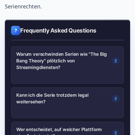
Serienrechten.
Frequently Asked Questions
Warum verschwinden Serien wie "The Big
Bang Theory" plötzlich von
Streamingdiensten?
Meistens laufen Lizenzverträge aus
Kann ich die Serie trotzdem legal
weitersehen?
und werden nicht verlängert oder die
Rechteinhaber entscheiden sich für
exklusive Deals mit anderen Anbietern.
Oft ja: Möglichkeiten sind Kauf oder
Wer entscheidet, auf welcher Plattform
Das ist eine wirtschaftliche