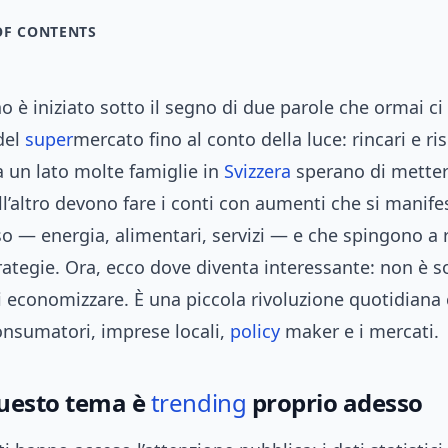
OF CONTENTS
o è iniziato sotto il segno di due parole che ormai c
del
super
mercato fino al conto della luce: rincari e ri
 un lato molte famiglie in
Svizzera
sperano di metter
ll’altro devono fare i conti con aumenti che si manife
o — energia, alimentari, servizi — e che spingono a 
trategie. Ora, ecco dove diventa interessante: non è s
 economizzare. È una piccola rivoluzione quotidiana
onsumatori, imprese locali,
policy
maker e i mercati.
uesto tema è
trending
proprio adesso