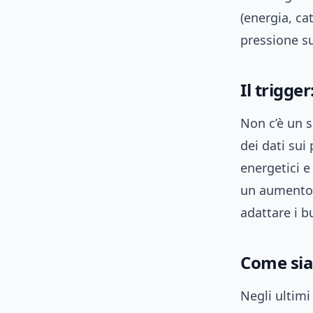
(energia, ca
pressione su
Il trigge
Non c’è un 
dei dati sui 
energetici e
un aumento 
adattare i b
Come sia
Negli ultimi