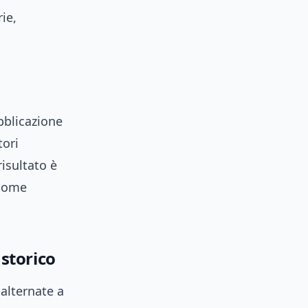
ie,
bblicazione
tori
risultato è
 come
storico
 alternate a