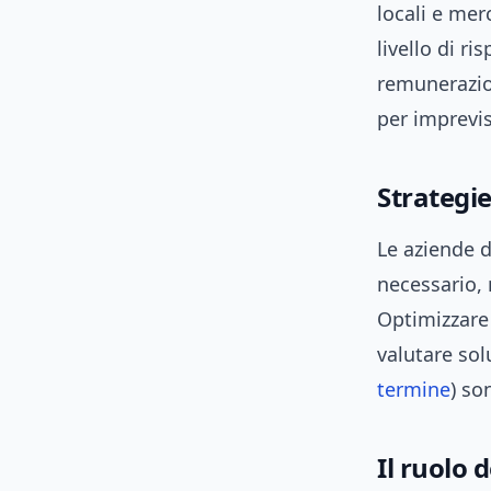
locali e mer
livello di r
remunerazio
per imprevis
Strategi
Le aziende d
necessario, 
Optimizzare 
valutare sol
termine
) so
Il ruolo d