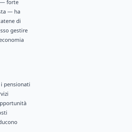
 — forte
usta — ha
catene di
esso gestire
l’economia
 i pensionati
vizi
opportunità
sti
iducono