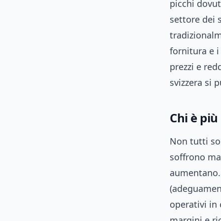
picchi dovut
settore dei 
tradizionalm
fornitura e 
prezzi e re
svizzera si 
Chi è più
Non tutti so
soffrono mag
aumentano. I
(adeguamenti
operativi in
margini e ri