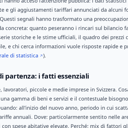
 hanno acceso l’attenzione pubblica: i dati statistici r
 e gli aggiustamenti tariffari annunciati da alcuni fo
. Questi segnali hanno trasformato una preoccupazion
concreta: quanto peseranno i rincari sul bilancio f
erie storiche e le stime ufficiali, il quadro dei prezzi
ile, e chi cerca informazioni vuole risposte rapide e p
rale di statistica
).
i partenza: i fatti essenziali
e, lavoratori, piccole e medie imprese in Svizzera. Co
 una gamma di beni e servizi e il contestuale bisogno
uando: all’inizio del nuovo anno, periodo in cui scat
tariffe annuali. Dove: particolarmente sentito nelle a
i con spese abitative elevate. Perché: mix di fattori g