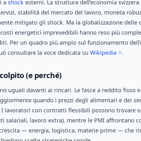
i a
shock
esterni. La struttura dell’economia svizzera
servizi, stabilità del mercato del lavoro, moneta rob
ente mitigato gli shock. Ma la globalizzazione delle 
i costi energetici imprevedibili hanno reso più compl
dditi. Per un quadro più ampio sul funzionamento del
può consultare la voce dedicata su
Wikipedia
.
 colpito (e perché)
no uguali davanti ai rincari. Le fasce a reddito fisso e
giormente quando i prezzi degli alimentari e dei ser
 lavoratori con contratti flessibili possono trovare 
 salariali, lavoro extra), mentre le PMI affrontano co
 crescita — energia, logistica, materie prime — che r
chiedono scelte strategiche rapide.