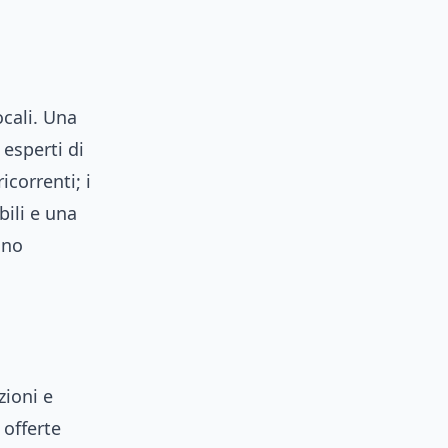
ocali. Una
esperti di
correnti; i
bili e una
ano
zioni e
 offerte