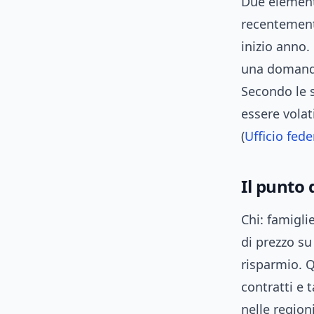
Due elementi
recentemente
inizio anno
una domanda 
Secondo le s
essere volat
(
Ufficio fede
Il punto d
Chi: famigli
di prezzo su
risparmio. Q
contratti e 
nelle region