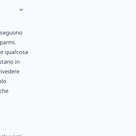
i seguono
sparmi.
e qualcosa
stano in
rivedere
olo
 che