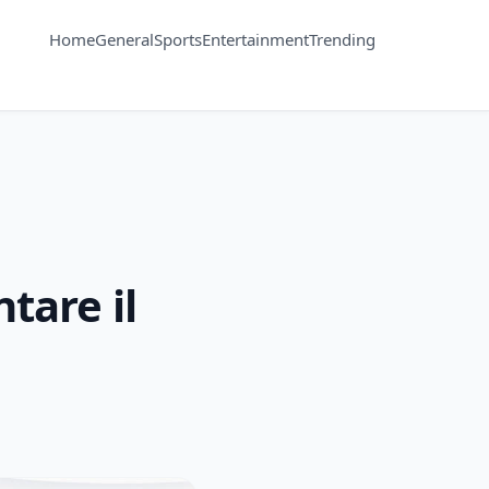
Home
General
Sports
Entertainment
Trending
tare il