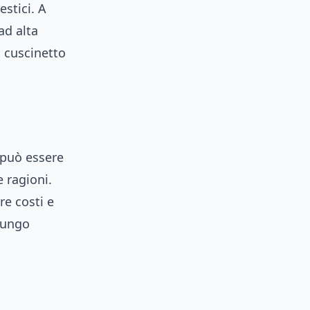
stici. A
ad alta
 cuscinetto
 può essere
 ragioni.
re costi e
 lungo