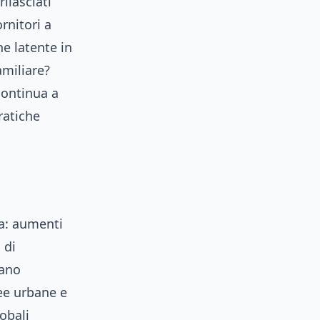
ilasciati
rnitori a
e latente in
amiliare?
 continua a
ratiche
sa: aumenti
 di
tano
ree urbane e
lobali