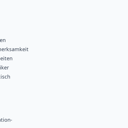
gen
fmerksamkeit
eiten
iker
isch
tion-