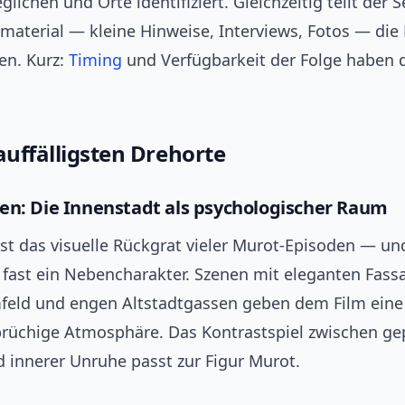
lichen und Orte identifiziert. Gleichzeitig teilt der 
material — kleine Hinweise, Interviews, Fotos — die
en. Kurz:
Timing
und Verfügbarkeit der Folge haben 
auffälligsten Drehorte
en: Die Innenstadt als psychologischer Raum
st das visuelle Rückgrat vieler Murot-Episoden — un
dt fast ein Nebencharakter. Szenen mit eleganten Fas
eld und engen Altstadtgassen geben dem Film eine of
 brüchige Atmosphäre. Das Kontrastspiel zwischen g
 innerer Unruhe passt zur Figur Murot.