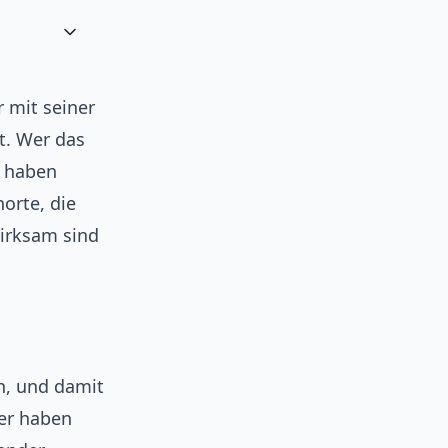
r mit seiner
t. Wer das
r haben
orte, die
irksam sind
n, und damit
ger haben