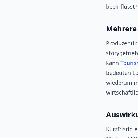
beeinflusst?
Mehrere 
Produzentin
storygetrie
kann
Touri
bedeuten Log
wiederum m
wirtschaftli
Auswirku
Kurzfristig 