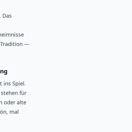
. Das
eheimnisse
-Tradition —
ung
 ins Spiel.
 stehen für
n oder alte
hön, mal