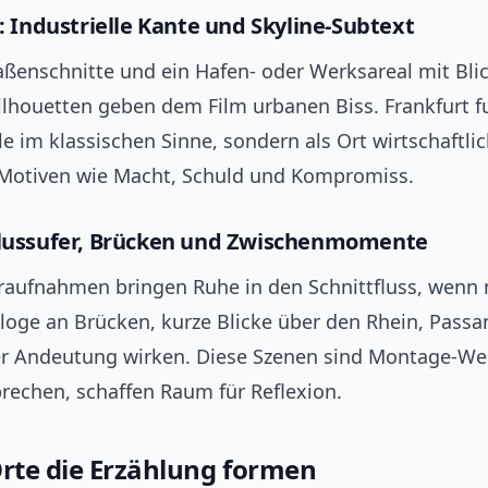
: Industrielle Kante und Skyline-Subtext
aßenschnitte und ein Hafen- oder Werksareal mit Blic
lhouetten geben dem Film urbanen Biss. Frankfurt fu
e im klassischen Sinne, sondern als Ort wirtschaftli
Motiven wie Macht, Schuld und Kompromiss.
Flussufer, Brücken und Zwischenmomente
raufnahmen bringen Ruhe in den Schnittfluss, wenn 
loge an Brücken, kurze Blicke über den Rhein, Passa
er Andeutung wirken. Diese Szenen sind Montage-We
brechen, schaffen Raum für Reflexion.
Orte die Erzählung formen