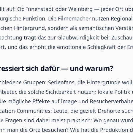
 fällt auf: Ob Innenstadt oder Weinberg — jeder Ort 
urgische Funktion. Die Filmemacher nutzen Regionalk
schen Hintergrund, sondern als semantischen Verstär
achtung trägt das zur Glaubwürdigkeit bei; Zuschau
rt, und das erhöht die emotionale Schlagkraft der E
ressiert sich dafür — und warum?
schiedene Gruppen: Serienfans, die Hintergründe woll
ieter, die solche Sichtbarkeit nutzen; lokale Politik
 die mögliche Effekte auf Image und Besucherverhal
cation-Communities: Leute, die gezielt Drehorte suc
Die Fragen sind dabei meist praktisch: Wo genau wur
nn man die Orte besuchen? Wie hat die Produktion d