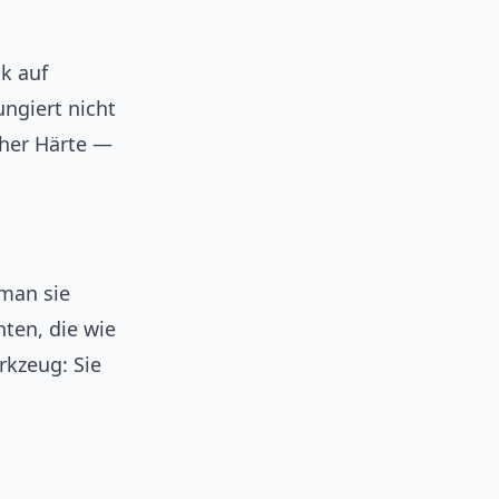
k auf
ngiert nicht
cher Härte —
man sie
nten, die wie
rkzeug: Sie