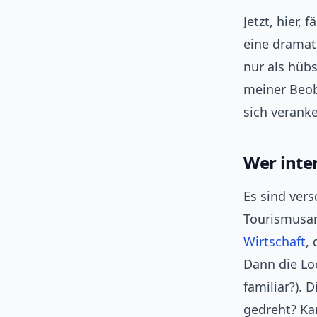
Jetzt, hier,
eine dramat
nur als hüb
meiner Beob
sich veranke
Wer inte
Es sind ver
Tourismusanb
Wirtschaft
,
Dann die Lo
familiar?). 
gedreht? Ka