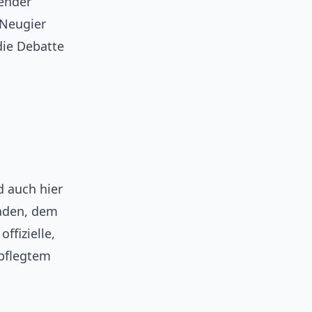
Sender
 Neugier
die Debatte
d auch hier
saden, dem
fizielle,
epflegtem