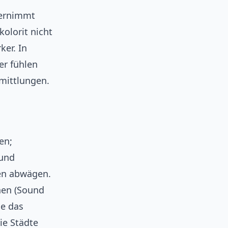
übernimmt
olorit nicht
ker. In
er fühlen
rmittlungen.
en;
 und
ten abwägen.
hen (Sound
de das
ie Städte