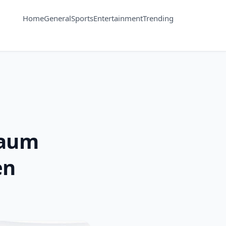
Home
General
Sports
Entertainment
Trending
Raum
en