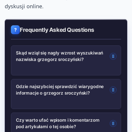
dyskusji online.
Frequently Asked Questions
Skąd wziął się nagły wzrost wyszukiwań
nazwiska grzegorz sroczyński?
Zwykle to efekt jednego lub kilku
Gdzie najszybciej sprawdzić wiarygodne
informacje o grzegorz sroczyński?
impulsów: wywiad, artykuł w dużym
medium, intensywna dyskusja w social
media lub wydarzenie powiązane
Najpierw źródło pierwotne (wywiad,
Czy warto ufać wpisom i komentarzom
tematycznie. W praktyce to
pod artykułami o tej osobie?
nagranie). Potem porównanie relacji w
kombinacja publikacji i reakcji