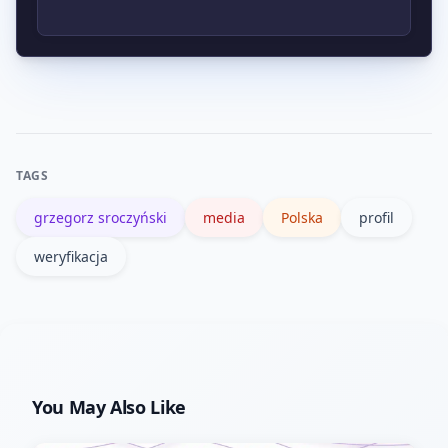
2–3 niezależnych portalach
użytkowników.
informacyjnych oraz oficjalne
Komentarze i anonimowe wpisy to
oświadczenia osoby zainteresowanej.
opinie, nie dowody. Traktuj je jako
perspektywę, nie jako potwierdzenie
faktów. Weryfikacja w źródłach jest
TAGS
konieczna.
grzegorz sroczyński
media
Polska
profil
weryfikacja
You May Also Like