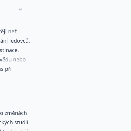
ěji než
tání ledovců,
stinace.
, vědu nebo
s při
a o změnách
kých studií