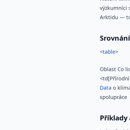
výzkumníci 
Arktidu — to
Srovnání
<
table
>
Oblast Co li
<td[Přírodní
Data
o klima
spolupráce
Příklady