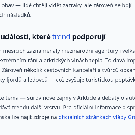
 obav — lidé chtějí vidět zázraky, ale zároveň se bojí
ch následků.
události, které
trend
podporují
h měsících zaznamenaly mezinárodní agentury i velk
extrémním tání a arktických vlnách tepla. To dává im
 Zároveň několik cestovních kanceláří a tvůrců obsah
y fjordů a ledovců — což zvyšuje turistickou poptáv
cké téma — surovinové zájmy v Arktidě a debaty o au
vá trendu další vrstvu. Pro oficiální informace o sp
nska lze najít zdroje na
oficiálních stránkách vlády G