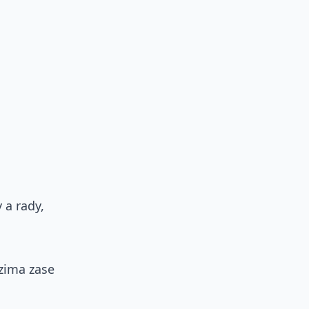
 a rady,
 zima zase