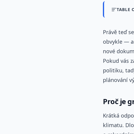
TABLE 
Právě teď se
obvykle — a 
nové dokume
Pokud vás za
politiku, ta
plánování vý
Proč je 
Krátká odpo
klimatu. Dl