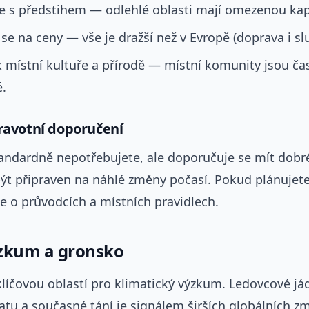
te s předstihem — odlehlé oblasti mají omezenou kap
 se na ceny — vše je dražší než v Evropě (doprava i sl
 místní kultuře a přírodě — místní komunity jsou ča
é.
dravotní doporučení
andardně nepotřebujete, ale doporučuje se mít dobr
být připraven na náhlé změny počasí. Pokud plánujete
e o průvodcích a místních pravidlech.
zkum a gronsko
líčovou oblastí pro klimatický výzkum. Ledovcové já
matu a současné tání je signálem širších globálních z