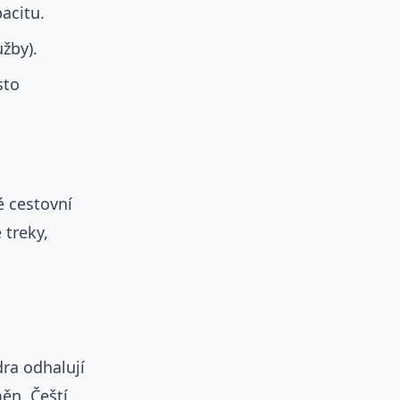
acitu.
užby).
sto
é cestovní
 treky,
dra odhalují
měn. Čeští