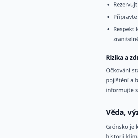
Rezervuj
Připravte
Respekt k
zraniteln
Rizika a z
Očkování st
pojištění a 
informujte s
Věda, vý
Grónsko je k
historii kli