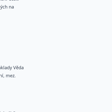
ných na
náklady Věda
ní, mez.