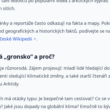
tání ledovců po populární videa z arktických výprav, 
 sítích.
ánky a reportáže často odkazují na fakta a mapy. Po
ed geografických a historických faktů, podívejte se n
české Wikipedii
.
á „gronsko“ a proč?
e různorodá. Zájem projevují: mladí lidé hledající do
enti sledující klimatické změny, a také starší čtenáři z
u Arktidy.
ich má otázky typu: Je bezpečné tam cestovat? Co se 
m? Jaké jsou dopady na globální klima? Emočně to b