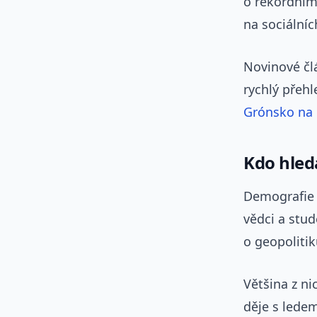
o rekordním 
na sociálních
Novinové čl
rychlý přehl
Grónsko na 
Kdo hled
Demografie j
vědci a stud
o geopolitik
Většina z n
děje s lede