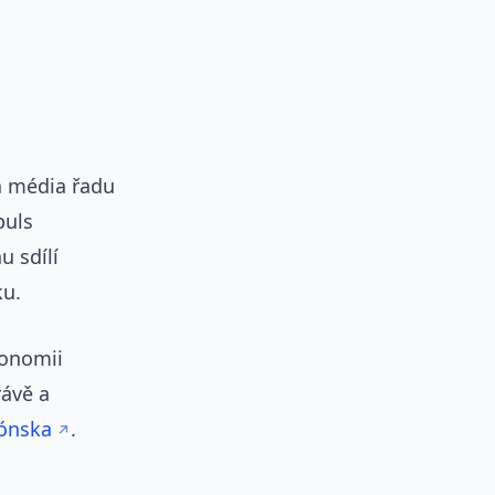
á média řadu
puls
u sdílí
ku.
tonomii
rávě a
rónska
.