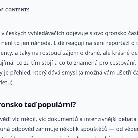
OF CONTENTS
 v českých vyhledávačích objevuje slovo gronsko čast
není to jen náhoda. Lidé reagují na sérii reportáží o 
nty, a taky na rostoucí zájem o drsné, ale krásné de
jímá, co za tím stojí a co to znamená pro cestování
dy je přehled, který dává smysl (a možná vám ušetří ča
letu).
gronsko teď populární?
věď: víc médií, víc dokumentů a intenzivnější debat
ouhá odpověď zahrnuje několik spouštěčů — od vědec