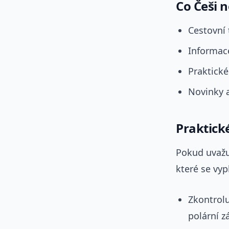
Co Češi n
Cestovní 
Informace
Praktické
Novinky a
Praktick
Pokud uvažu
které se vyp
Zkontrolu
polární zá