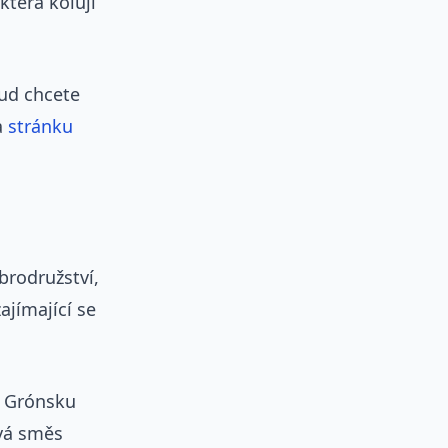
která kolují
kud chcete
a
stránku
brodružství,
ajímající se
v Grónsku
ývá směs