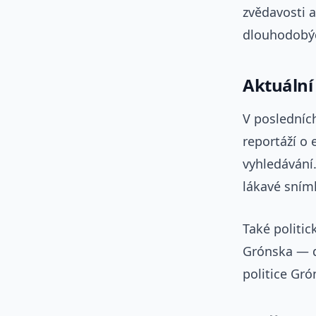
zvědavosti a
dlouhodobý
Aktuální 
V posledníc
reportáží o 
vyhledávání.
lákavé snímk
Také politi
Grónska — dá
politice Gró