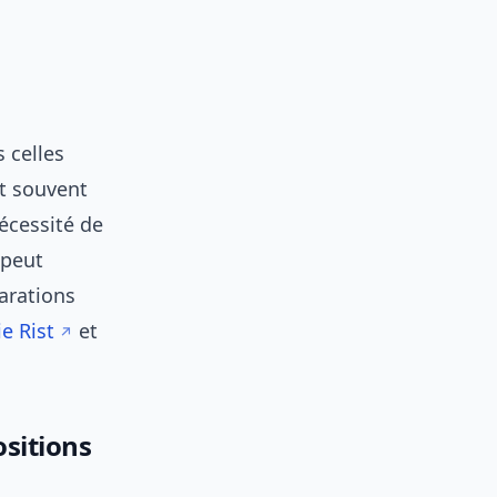
 celles
nt souvent
nécessité de
 peut
arations
e Rist
et
sitions