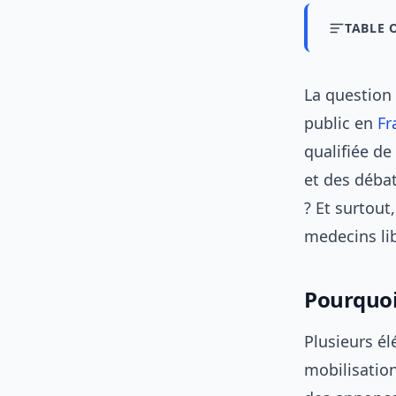
TABLE 
La question
public en
Fr
qualifiée de
et des déba
? Et surtout
medecins li
Pourquoi
Plusieurs él
mobilisation