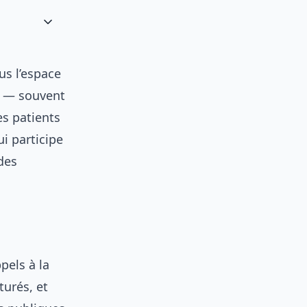
us l’espace
n — souvent
s patients
i participe
 des
pels à la
turés, et