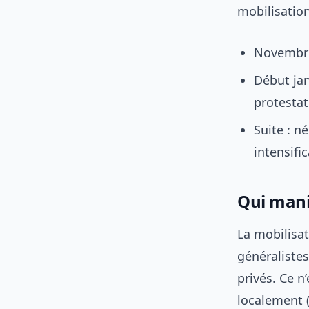
mobilisation
Novembre–
Début jan
protestat
Suite : n
intensifi
Qui mani
La mobilisa
généralistes
privés. Ce 
localement (