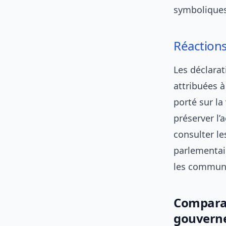
symboliques
Réaction
Les déclarat
attribuées 
porté sur la
préserver l’
consulter l
parlementai
les communi
Comparai
gouvern