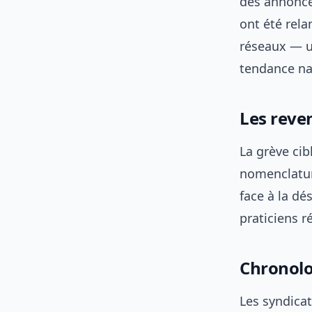
des annonce
ont été rela
réseaux — u
tendance na
Les reven
La grève cib
nomenclature
face à la dé
praticiens r
Chronolog
Les syndica