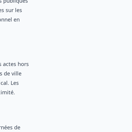
s publiques
s sur les
onnel en
s actes hors
 de ville
cal. Les
imité.
rnées de