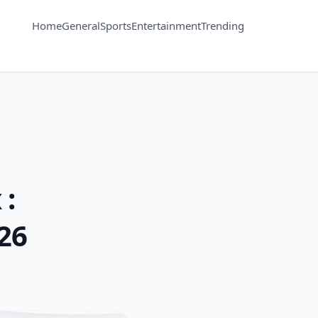
Home
General
Sports
Entertainment
Trending
 :
26