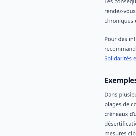
Les conséque
rendez-vous 
chroniques e
Pour des inf
recommandati
Solidarités 
Exemples
Dans plusie
plages de c
créneaux d’u
désertificat
mesures cib