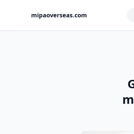
mipaoverseas.com
G
m