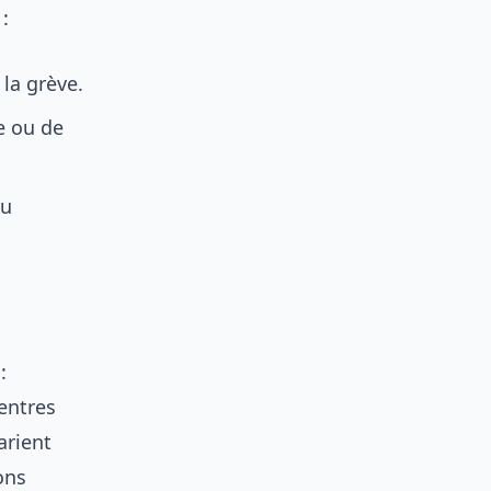
:
la grève.
e ou de
ou
:
centres
arient
ons