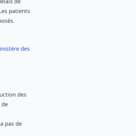
élais de
Les patients
posés.
inistère des
uction des
 de
a
 a pas de