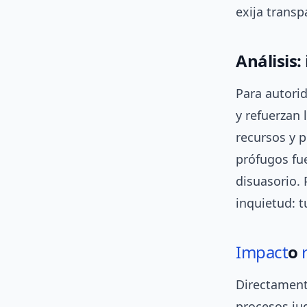
exija transp
Análisis:
Para autori
y refuerzan 
recursos y p
prófugos fu
disuasorio.
inquietud: t
Impact
o
Directamente
procesos jud