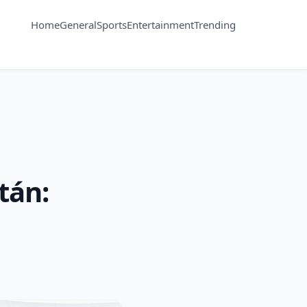
Home
General
Sports
Entertainment
Trending
tán: