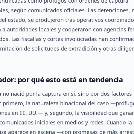
entificadas como prófugos con órdenes de captura
les, según comunicados oficiales. Las detenciones, r
del estado, se produjeron tras operativos coordinad
n a autoridades locales y cooperaron con agencias fe
os. Las fiscalías y cortes involucradas han confirma
amitación de solicitudes de extradición y otras dilige
ador: por qué esto está en tendencia
 no nació por la captura en sí, sino por dos factores
 primero, la naturaleza binacional del caso —prófu
nes en EE. UU.— y, segundo, la visibilidad que ganar
comunicados iniciales en medios y redes. Cuando la
riza aparece en escena —con promesas de más arrest