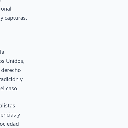
ional,
 y capturas.
la
dos Unidos,
n derecho
radición y
el caso.
listas
iencias y
sociedad