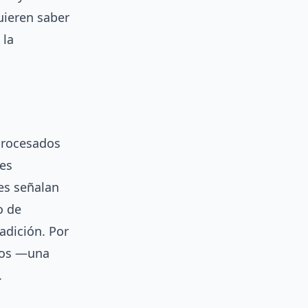
uieren saber
 la
 procesados
ses
les señalan
o de
adición. Por
vos —una
.