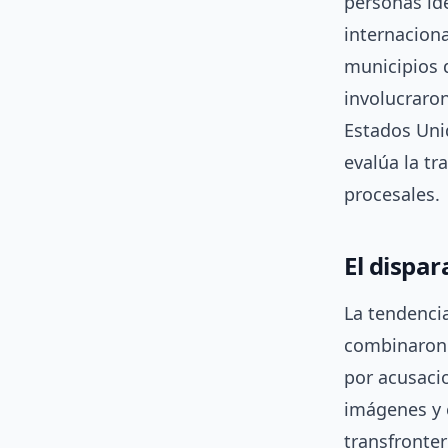
personas id
internaciona
municipios 
involucraro
Estados Unid
evalúa la tr
procesales.
El dispar
La tendencia
combinaron:
por acusacio
imágenes y 
transfronte