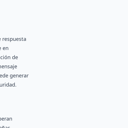
e respuesta
e en
ación de
mensaje
uede generar
uridad.
speran
ueñas