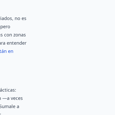
riados, no es
 pero
as con zonas
ara entender
tán en
ácticas:
n —a veces
 Sumale a
s