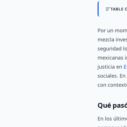
TABLE 
Por un mome
mezcla inve
seguridad lo
mexicanas i
justicia en
E
sociales. En
con contexto
Qué pasó 
En los últi