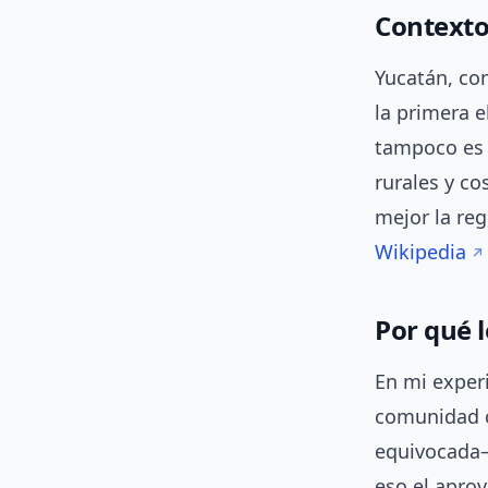
Contexto
Yucatán, con
la primera 
tampoco es 
rurales y co
mejor la reg
Wikipedia
Por qué 
En mi experi
comunidad c
equivocada—
eso el aprov