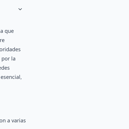
ia que
re
toridades
 por la
redes
 esencial,
on a varias