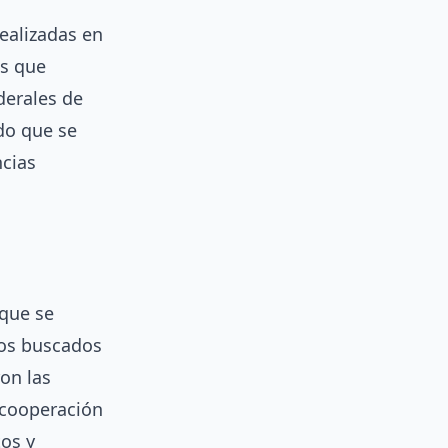
ealizadas en
os que
derales de
do que se
ncias
 que se
gos buscados
on las
 cooperación
os y