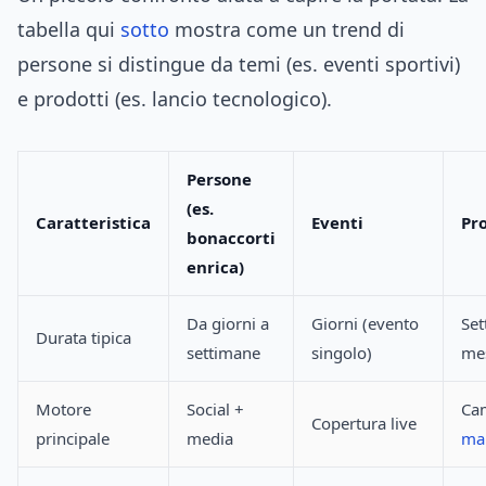
tabella qui
sotto
mostra come un trend di
persone si distingue da temi (es. eventi sportivi)
e prodotti (es. lancio tecnologico).
Persone
(es.
Caratteristica
Eventi
Pr
bonaccorti
enrica)
Da giorni a
Giorni (evento
Set
Durata tipica
settimane
singolo)
me
Motore
Social +
Ca
Copertura live
principale
media
ma