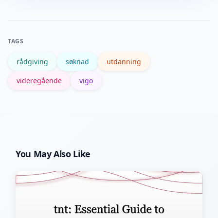
tidspunkt, kontakt skolens rådgiver
nøyaktige datoer.
eller teknisk support via portalen, og
sørg for å lagre en lokal kopi av
TAGS
søknaden.
rådgiving
søknad
utdanning
videregående
vigo
You May Also Like