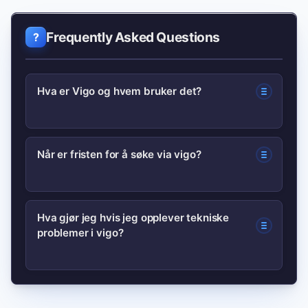
Frequently Asked Questions
Hva er Vigo og hvem bruker det?
Vigo er den sentrale søknadsportalen
Når er fristen for å søke via vigo?
for videregående opplæring i Norge.
Elever, foreldre og rådgivere bruker
Frister kan variere mellom år og
portalen til å registrere skoleønsker og
Hva gjør jeg hvis jeg opplever tekniske
problemer i vigo?
kommuner, men økt søkeaktivitet skjer
prioritere programområder.
typisk rundt hovedsøknadsperioden.
Sjekk den aktuelle kommunens
Dokumenter feilen med skjermbilder og
informasjon og Vigo-portalen for