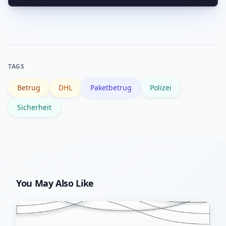
desto besser können Ermittler Muster
Nutzen Sie Packstationen oder
erkennen.
Filialabholung, installieren Sie einen
abschließbaren Briefkasten, prüfen Sie
Links manuell und geben Sie keine
TAGS
Codes oder Zahlungsdaten an
Betrug
DHL
Paketbetrug
Polizei
Unbekannte weiter.
Sicherheit
You May Also Like