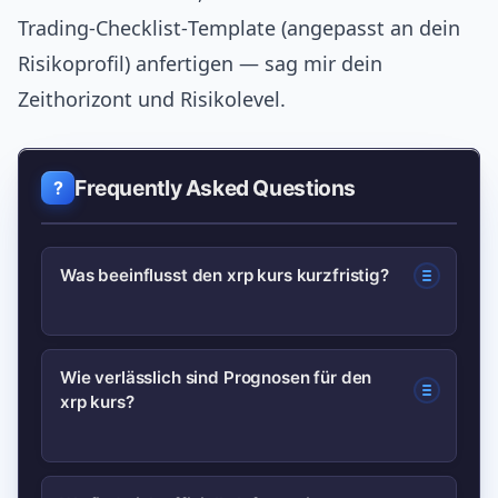
Trading‑Checklist‑Template (angepasst an dein
Risikoprofil) anfertigen — sag mir dein
Zeithorizont und Risikolevel.
Frequently Asked Questions
Was beeinflusst den xrp kurs kurzfristig?
Kurzfristig treiben Nachrichten,
Wie verlässlich sind Prognosen für den
xrp kurs?
Exchange‑Liquidität und große
Wallet‑Transfers die Volatilität.
Verifizierte News und
Prognosen tendieren stark zu