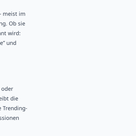
— meist im
g. Ob sie
nt wird:
te” und
 oder
ibt die
e Trending-
ssionen