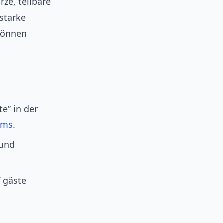
rze, teilbare
starke
 können
e” in der
rms
.
und
f gäste
.