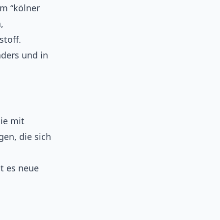
im “kölner
,
toff.
nders und in
ie mit
en, die sich
bt es neue