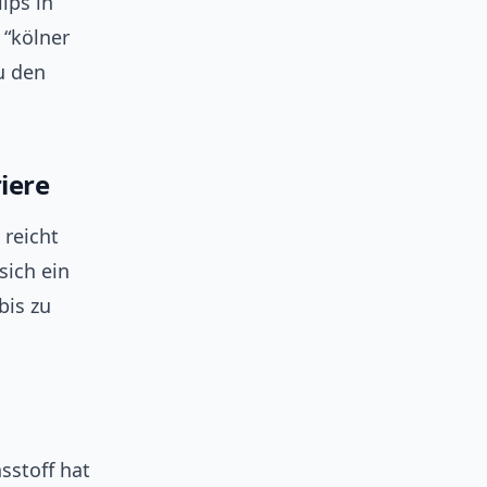
ips in
 “kölner
u den
iere
 reicht
sich ein
bis zu
sstoff hat