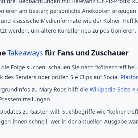
sind drei Beobachtungen mit Relevanz für PR-Profis: ku
ionieren am besten; persönliche Anekdoten erzeugen 
 und klassische Medienformate wie der Kölner Treff
tzt werden, um ältere Künstler neu zu positionieren.
he
Takeaways
für Fans und Zuschauer
die Folge suchen: schauen Sie nach “kölner treff heut
 des Senders oder prüfen Sie Clips auf Social
Platfo
rgrundinfos zu Mary Roos hilft die
Wikipedia-Seite
e Pressemitteilungen.
Updates zu Gästen will: Suchbegriffe wie “kölner tref
igen Ihnen schnell, wer in der aktuellen Ausgabe war