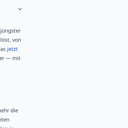
 jüngster
löst, von
as
jetzt
ier — mit
mehr die
nten