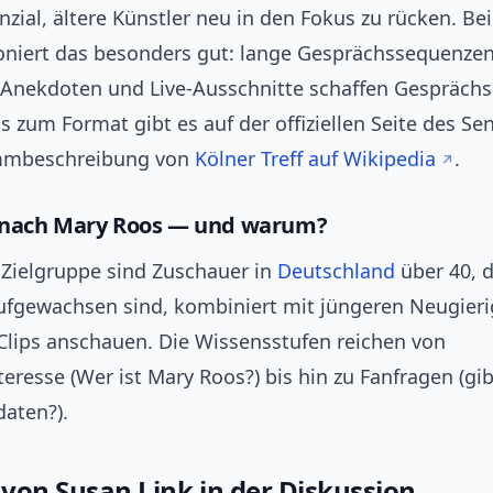
nzial, ältere Künstler neu in den Fokus zu rücken. Be
tioniert das besonders gut: lange Gesprächssequenzen
 Anekdoten und Live-Ausschnitte schaffen Gesprächss
s zum Format gibt es auf der offiziellen Seite des Se
mmbeschreibung von
Kölner Treff auf Wikipedia
.
 nach Mary Roos — und warum?
 Zielgruppe sind Zuschauer in
Deutschland
über 40, d
ufgewachsen sind, kombiniert mit jüngeren Neugierig
Clips anschauen. Die Wissensstufen reichen von
teresse (Wer ist Mary Roos?) bis hin zu Fanfragen (gi
daten?).
 von Susan Link in der Diskussion