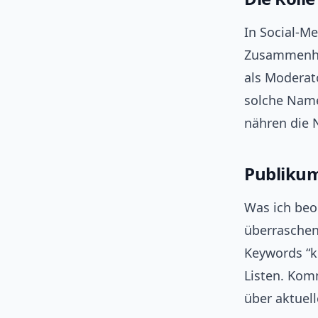
In Social-M
Zusammenha
als Moderat
solche Name
nähren die 
Publikum
Was ich beo
überraschen
Keywords “kö
Listen. Kom
über aktuel