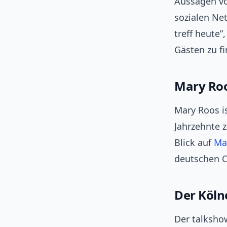
Aussagen vo
sozialen Net
treff heute”
Gästen zu f
Mary Roo
Mary Roos i
Jahrzehnte 
Blick auf
Ma
deutschen C
Der Kölne
Der talksho