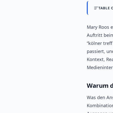
TABLE 
Mary Roos er
Auftritt bei
“kölner tref
passiert, un
Kontext, Re
Medieninter
Warum de
Was den Anst
Kombination