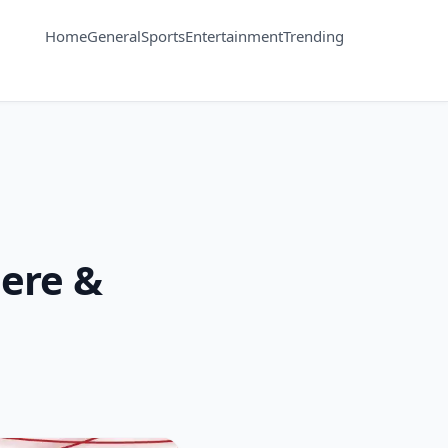
Home
General
Sports
Entertainment
Trending
iere &