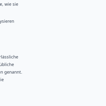
, wie sie
ysieren
rlässliche
übliche
en genannt.
ie