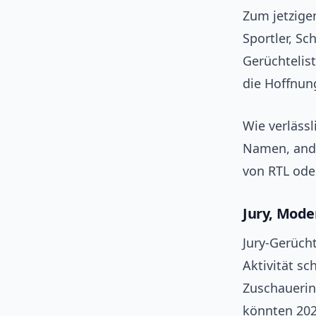
Zum jetzige
Sportler, Sc
Gerüchtelist
die Hoffnung
Wie verlässl
Namen, ande
von RTL ode
Jury, Mod
Jury‑Gerücht
Aktivität s
Zuschauerin
könnten 202