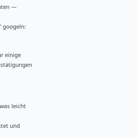
daten —
” googeln:
ur einige
estätigungen
was leicht
stet und