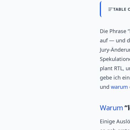
TABLE 
Die Phrase 
auf — und d
Jury‑Änderu
Spekulation
plant RTL, 
gebe ich ei
und
warum
Warum
“l
Einige Auslö