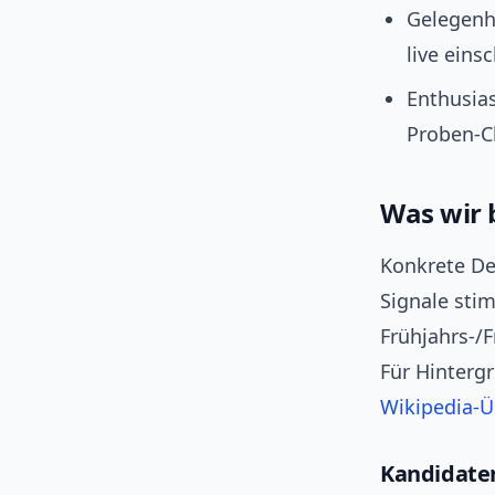
Gelegenh
live eins
Enthusias
Proben‑C
Was wir 
Konkrete Det
Signale sti
Frühjahrs‑/
Für Hinterg
Wikipedia‑Ü
Kandidate