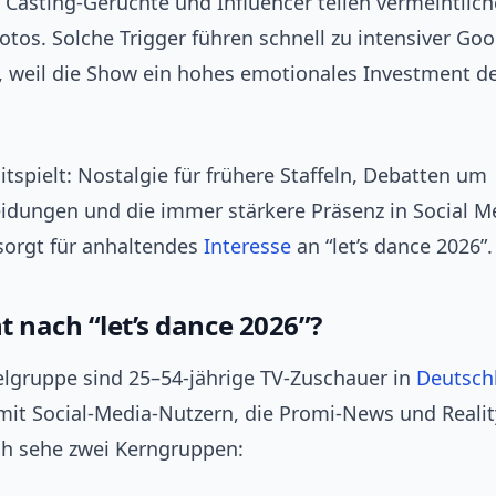
 Casting‑Gerüchte und Influencer teilen vermeintlich
otos. Solche Trigger führen schnell zu intensiver Go
, weil die Show ein hohes emotionales Investment d
spielt: Nostalgie für frühere Staffeln, Debatten um
eidungen und die immer stärkere Präsenz in Social Me
sorgt für anhaltendes
Interesse
an “let’s dance 2026”.
t nach “let’s dance 2026”?
elgruppe sind 25–54‑jährige TV‑Zuschauer in
Deutsch
mit Social‑Media‑Nutzern, die Promi‑News und Realit
Ich sehe zwei Kerngruppen: