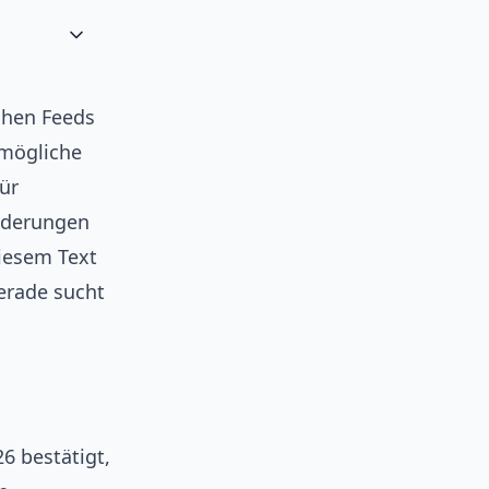
chen Feeds
 mögliche
ür
änderungen
iesem Text
erade sucht
26 bestätigt,