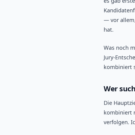
es gab erste
Kandidatenf
— vor allem
hat.
Was noch mit
Jury‑Entsch
kombiniert 
Wer such
Die Hauptzi
kombiniert 
verfolgen. 