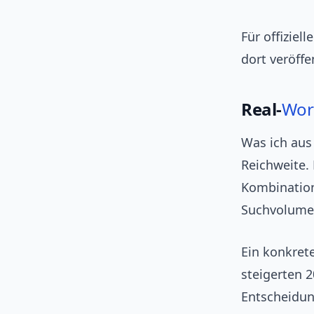
Für offiziel
dort veröff
Real‑
Wor
Was ich aus
Reichweite.
Kombination
Suchvolume
Ein konkret
steigerten 2
Entscheidun