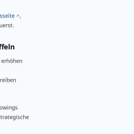
sseite
,
uerst.
ffeln
n erhöhen
reiben
lowings
strategische