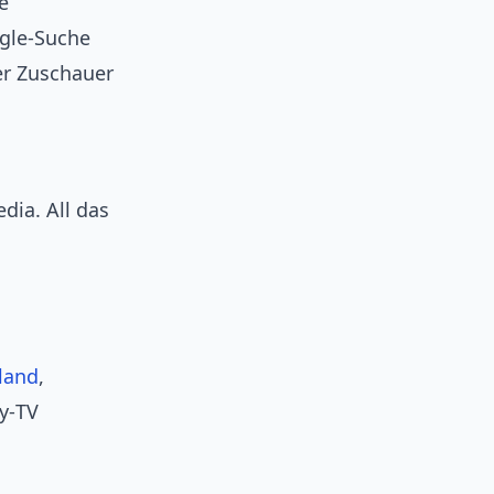
e
ogle‑Suche
er Zuschauer
dia. All das
land
,
y‑TV