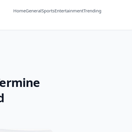
Home
General
Sports
Entertainment
Trending
Termine
d