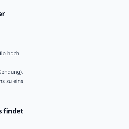
er
Mio hoch
 Sendung).
ns zu eins
 findet