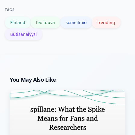
useampaa lähdettä ennen
TAGS
johtopäätöksiä.
Finland
leo tuuva
someilmiö
trending
uutisanalyysi
You May Also Like