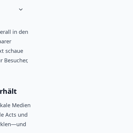
erall in den
barer
xt schaue
ür Besucher,
rhält
lokale Medien
le Acts und
zyklen—und