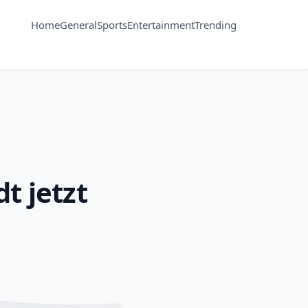
Home
General
Sports
Entertainment
Trending
 jetzt