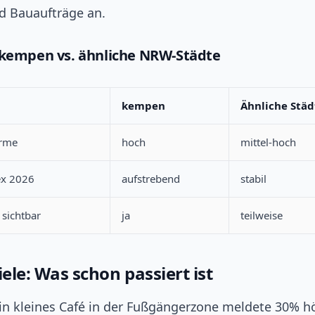
 Bauaufträge an.
 kempen vs. ähnliche NRW-Städte
kempen
Ähnliche Städ
arme
hoch
mittel-hoch
ex 2026
aufstrebend
stabil
 sichtbar
ja
teilweise
iele: Was schon passiert ist
 Ein kleines Café in der Fußgängerzone meldete 30% h