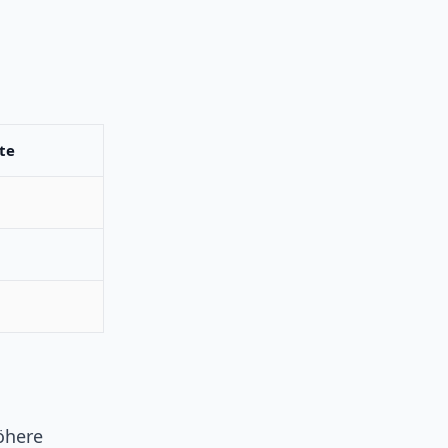
te
öhere