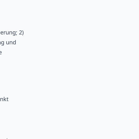
erung; 2)
ng und
e
unkt