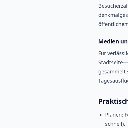
Besucherzah
denkmalgesc
öffentlichem
Medien un
Für verlässl
Stadtseite—
gesammelt 
Tagesausflü
Praktisc
Planen: F
schnell).