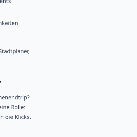
vents
hkeiten
Stadtplaner,
?
henendtrip?
ine Rolle:
n die Klicks.