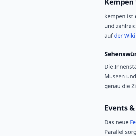
Kempen v
kempen ist e
und zahlrei
auf
der Wik
Sehenswür
Die Innenst
Museen und 
genau die Zi
Events & 
Das neue
Fe
Parallel so