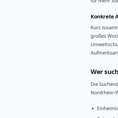
für mehr Su
Konkrete A
Kurz zusamm
großes Woch
Umweltschut
Aufmerksam
Wer suc
Die Suchend
Nordrhein-W
Einheimi