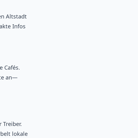
en Altstadt
akte Infos
e Cafés.
rte an—
 Treiber.
belt lokale