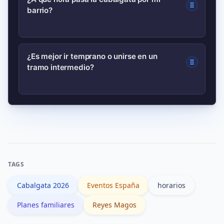
barrio?
del 5 de enero de 2026. El horario
exacto depende de cada ayuntamiento;
comprueba la web local para la hora y
Los ayuntamientos publican horarios
¿Es mejor ir temprano o unirse en un
el recorrido confirmado.
tramo intermedio?
estimados de paso por puntos clave.
Consulta el comunicado oficial
municipal o la app de la ciudad la
Llegar con antelación garantiza mejor
misma mañana del 5 de enero para
sitio, pero también puedes elegir
actualizaciones.
barrios menos centrales donde el aforo
es menor. Evalúa transporte y
TAGS
accesibilidad según tu grupo.
Cabalgata 2026
Eventos España
horarios
Planes familiares
Reyes Magos