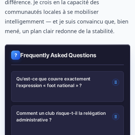
différence. Je crois en la capacité des
communautés locales à se mobiliser
intelligemment — et je suis convaincu que, bien
mené, un plan clair redonne de la stabilité.
Frequently Asked Questions
Qu'est-ce que couvre exactement
l'expression « foot national » ?
« Foot national » désigne souvent le
Comment un club risque-t-il la relégation
administrative ?
Championnat National et l’actualité qui
entoure la troisième division