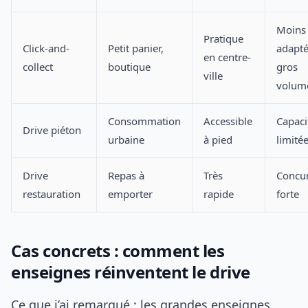
Moins
Pratique
Click-and-
Petit panier,
adapté
en centre-
collect
boutique
gros
ville
volum
Consommation
Accessible
Capaci
Drive piéton
urbaine
à pied
limité
Drive
Repas à
Très
Concu
restauration
emporter
rapide
forte
Cas concrets : comment les
enseignes réinventent le drive
Ce que j’ai remarqué : les grandes enseignes