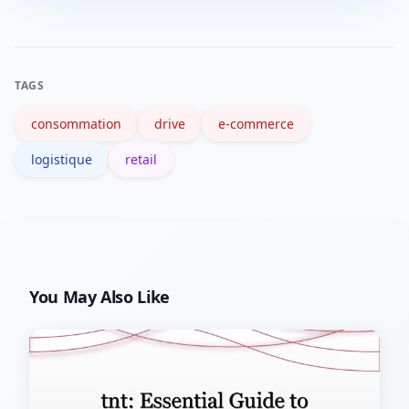
optimisant les points de retrait et en
favorisant les véhicules propres,
l’impact peut être réduit, mais il faut
TAGS
une planification urbaine adaptée.
consommation
drive
e-commerce
logistique
retail
You May Also Like