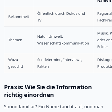
Namen
Öffentlich durch Dokus und
Regional
Bekanntheit
TV
Fachkre
Musik, 
Natur, Umwelt,
Themen
oder an
Wissenschaftskommunikation
Felder
Wozu
Sendetermine, Interviews,
Diskogra
gesucht?
Fakten
Produkti
Praxis: Wie Sie die Information
richtig einordnen
Sound familiar? Ein Name taucht auf, und man