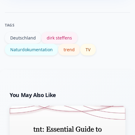
Quellen, suchen Sie nach
Primärdiensten (z. B. Sender) und
achten Sie auf vollständigen Kontext
TAGS
statt einzelner Ausschnitte.
Deutschland
dirk steffens
Naturdokumentation
trend
TV
You May Also Like