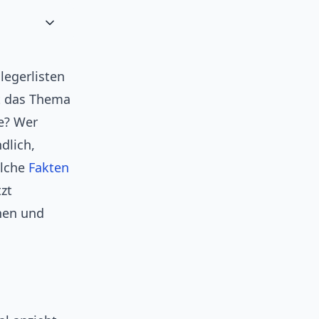
legerlisten
t das Thema
e? Wer
ndlich,
elche
Fakten
tzt
nen und