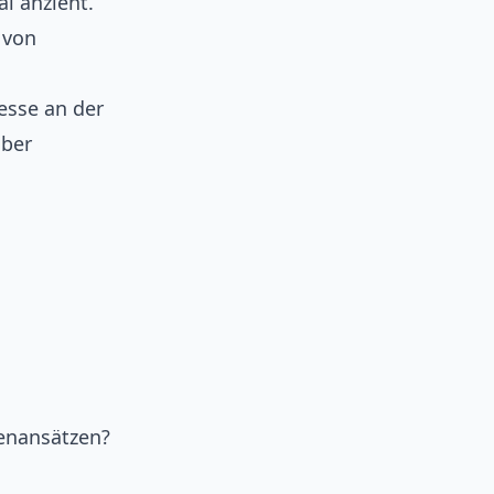
al anzieht.
 von
esse an der
aber
enansätzen?