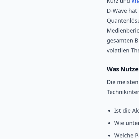
Kurz und
kn
D-Wave hat 
Quantenlösu
Medienberic
gesamten Br
volatilen Th
Was Nutze
Die meisten
Technikinter
Ist die A
Wie unte
Welche P