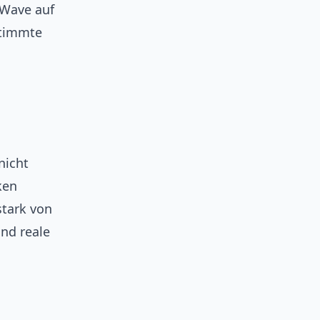
-Wave auf
stimmte
nicht
ken
stark von
nd reale