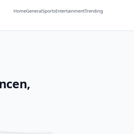
Home
General
Sports
Entertainment
Trending
ncen,