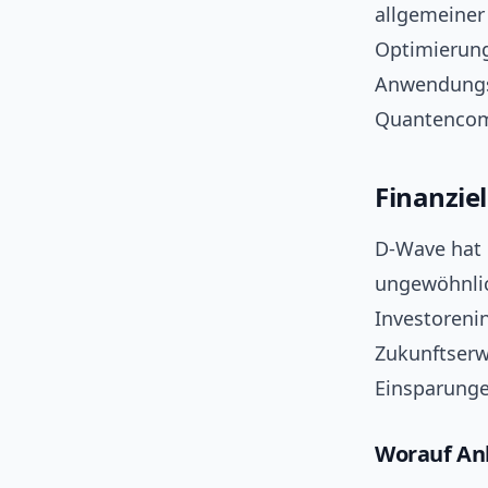
allgemeiner
Optimierung
Anwendungsf
Quantencom
Finanzie
D-Wave hat 
ungewöhnlich
Investoreni
Zukunftserw
Einsparung
Worauf Anl