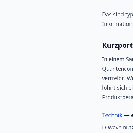
Das sind ty
Information
Kurzport
In einem Sat
Quantencomp
vertreibt. 
lohnt sich e
Produktdeta
Technik
— e
D-Wave nut