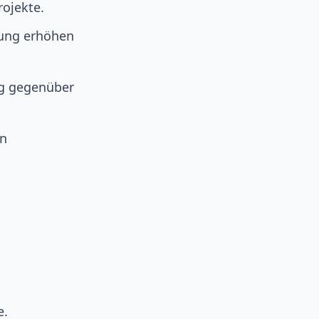
ojekte.
hung erhöhen
g gegenüber
en
e.