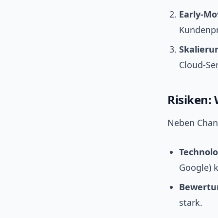
Early-Mo
Kundenpr
Skalieru
Cloud-Se
Risiken:
Neben Chanc
Technolo
Google) 
Bewertun
stark.