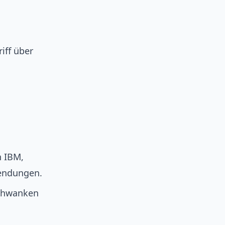
iff über
n IBM,
wendungen.
schwanken