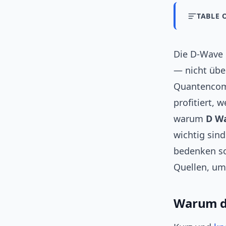
TABLE 
Die D-Wave
— nicht übe
Quantencomp
profitiert, 
warum
D W
wichtig sind
bedenken so
Quellen, um 
Warum di