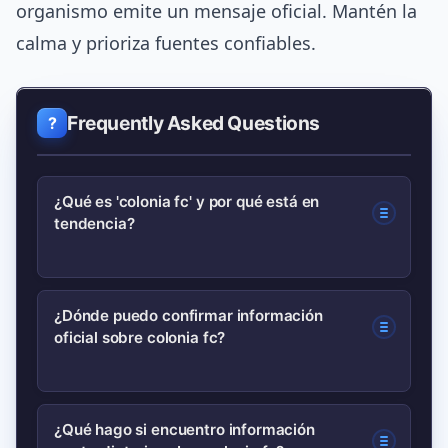
organismo emite un mensaje oficial. Mantén la
calma y prioriza fuentes confiables.
Frequently Asked Questions
¿Qué es 'colonia fc' y por qué está en
tendencia?
«colonia fc» es la cadena de búsqueda
¿Dónde puedo confirmar información
oficial sobre colonia fc?
que refleja interés reciente en un club o
nombre relacionado con fútbol; suele
subir por anuncios, fichajes o
Revisa primero las cuentas oficiales del
¿Qué hago si encuentro información
viralización en redes. Verifica siempre