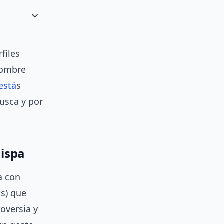
files
nombre
está
s
usca y por
hispa
a con
as) que
oversia y