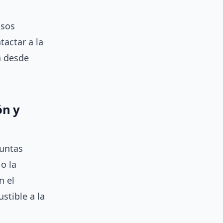
osos
tactar a la
a desde
ón y
guntas
o la
n el
tible a la