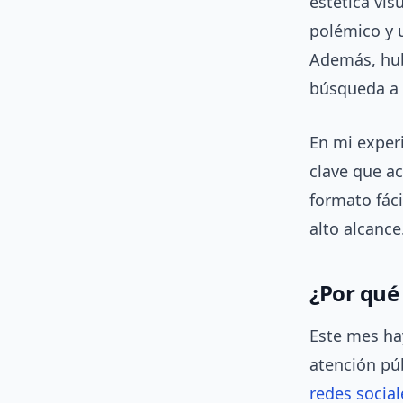
estética vis
polémico y 
Además, hub
búsqueda a u
En mi exper
clave que ac
formato fáci
alto alcance
¿Por qué
Este mes hay
atención púb
redes social