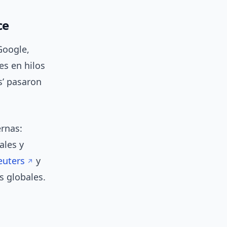
ce
Google,
es en hilos
s’ pasaron
ernas:
ales y
euters
y
 globales.