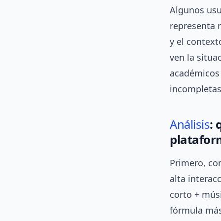
Algunos usu
representa 
y el context
ven la situ
académicos 
incompletas
Análisis
: 
platafor
Primero, co
alta interac
corto + mús
fórmula más 