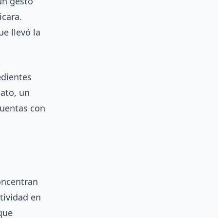
un gesto
icara.
e llevó la
edientes
iato, un
 cuentas con
concentran
tividad en
que