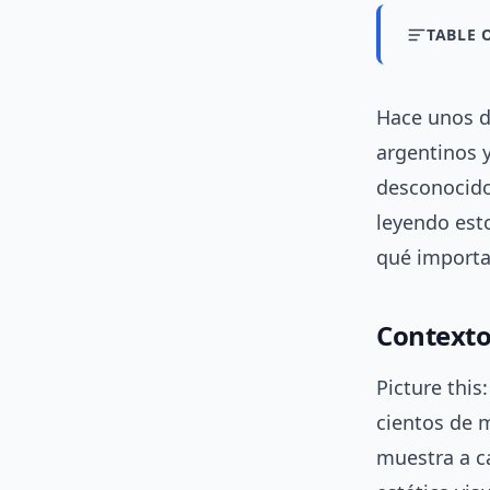
TABLE 
Hace unos dí
argentinos 
desconocido
leyendo est
qué importa
Contexto 
Picture thi
cientos de m
muestra a 