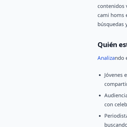
contenidos v
cami homs e
búsquedas y
Quién es
Analiza
ndo e
Jóvenes e
compartir
Audiencia
con celeb
Periodist
buscando 