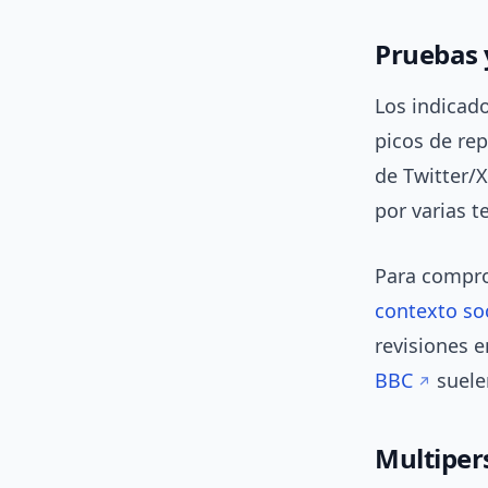
Pruebas 
Los indicad
picos de re
de Twitter/
por varias t
Para comprob
contexto so
revisiones 
BBC
suele
Multipers