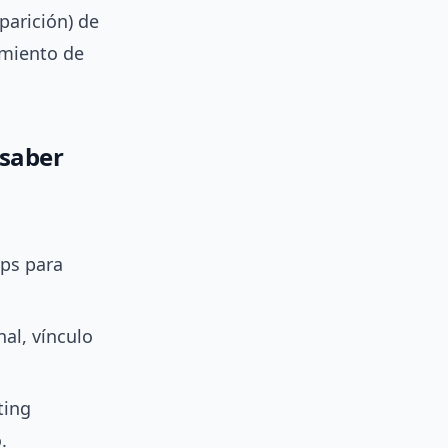
parición) de
imiento de
 saber
ips para
nal, vínculo
ting
.