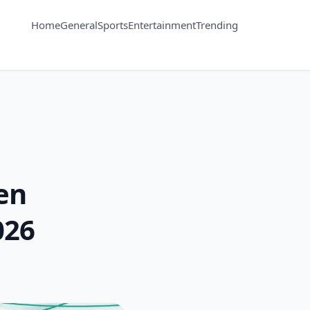
Home
General
Sports
Entertainment
Trending
en
026