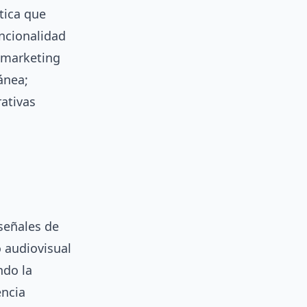
tica que
ncionalidad
l marketing
ánea;
ativas
señales de
o audiovisual
ndo la
encia