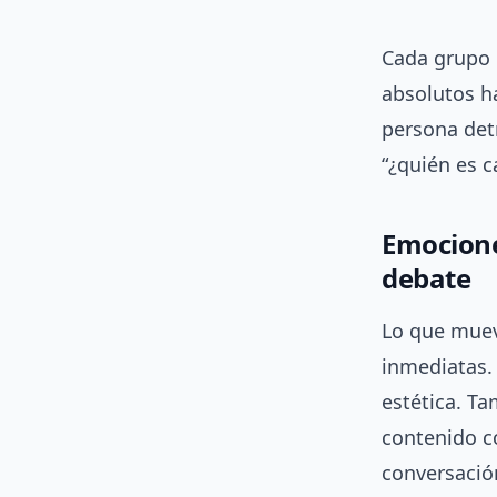
Cada grupo 
absolutos ha
persona det
“¿quién es c
Emocione
debate
Lo que mueve
inmediatas. 
estética. T
contenido c
conversació