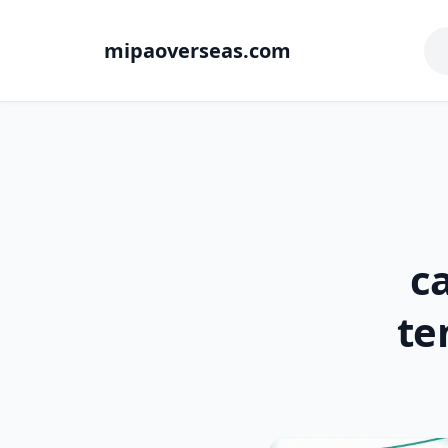
mipaoverseas.com
c
te