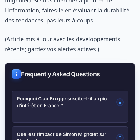
mignolet). Si vous cherchez à profiter de
l’information, faites-le en évaluant la durabilité
des tendances, pas leurs à-coups.
(Article mis à jour avec les développements
récents; gardez vos alertes actives.)
Frequently Asked Questions
Pourquoi Club Brugge suscite-t-il un pic
d'intérêt en France ?
Le pic est lié à une combinaison de
Quel est l'impact de Simon Mignolet sur