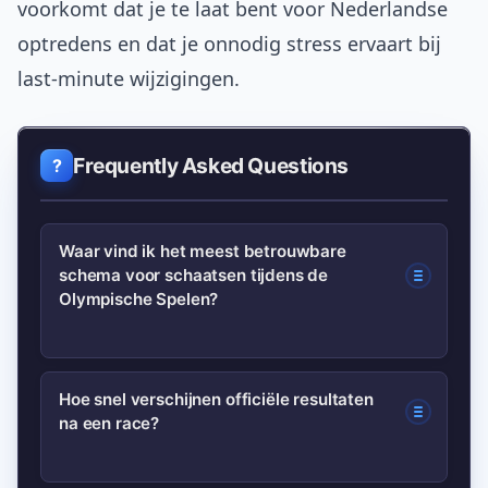
voorkomt dat je te laat bent voor Nederlandse
optredens en dat je onnodig stress ervaart bij
last-minute wijzigingen.
Frequently Asked Questions
Waar vind ik het meest betrouwbare
schema voor schaatsen tijdens de
Olympische Spelen?
Het meest betrouwbare schema staat
Hoe snel verschijnen officiële resultaten
na een race?
op de officiële Olympic-website en de
wedstrijdorganisatiepagina’s; gebruik