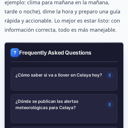
ejemplo: clima para mañana en la mañana,
tarde o noche), dime la hora y preparo una guía
rápida y accionable. Lo mejor es estar listo: con
información correcta, todo es más manejable.
Frequently Asked Questions
¿Cómo saber si va a llover en Celaya hoy?
Revisa el pronóstico horario y el radar;
¿Dónde se publican las alertas
meteorológicas para Celaya?
si la probabilidad supera 30% y hay eco
de lluvia en el radar, lleva impermeable.
Consulta avisos oficiales del SMN para