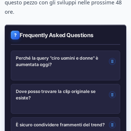
questo pezzo con gli sviluppi nelle prossime 48
ore.
Frequently Asked Questions
Perché la query "ciro uomini e donne" è
aumentata oggi?
Spesso un aumento improvviso deriva
Dove posso trovare la clip originale se
esiste?
dalla condivisione di una clip o da un
articolo che riprende l’argomento;
verifica fonti ufficiali come il sito del
Controlla prima i canali ufficiali del
È sicuro condividere frammenti del trend?
programma o testate nazionali.