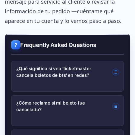
mensaje para servicio al cliente o revisar la
información de tu pedido —cuéntame qué
aparece en tu cuenta y lo vemos paso a paso.
Frequently Asked Questions
¿Qué significa si veo 'ticketmaster
cancela boletos de bts' en redes?
Es una frase que refleja reportes o
¿Cómo reclamo si mi boleto fue
cancelado?
rumores sobre cancelaciones de lotes;
confirma siempre en tu cuenta oficial o
correo de Ticketmaster antes de tomar
Guarda evidencias, contacta a