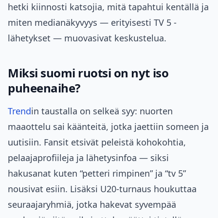
hetki kiinnosti katsojia, mitä tapahtui kentällä ja
miten medianäkyvyys — erityisesti TV 5 -
lähetykset — muovasivat keskustelua.
Miksi suomi ruotsi on nyt iso
puheenaihe?
Trend
in taustalla on selkeä syy: nuorten
maaottelu sai käänteitä, jotka jaettiin someen ja
uutisiin. Fansit etsivät peleistä kohokohtia,
pelaajaprofiileja ja lähetysinfoa — siksi
hakusanat kuten “petteri rimpinen” ja “tv 5”
nousivat esiin. Lisäksi U20-turnaus houkuttaa
seuraajaryhmiä, jotka hakevat syvempää