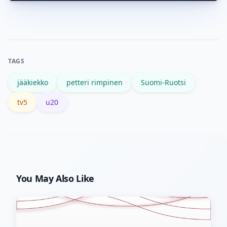
Petteri Rimpinen nousi keskusteluun
Wikipediasivulta.
ottelukohtaisen suorituksen tai asian
vuoksi; seuraa virallisia lähteitä ja TV5:n
analyysiä saadaksesi vahvistettua
TAGS
taustatietoa.
jääkiekko
petteri rimpinen
Suomi-Ruotsi
tv5
u20
You May Also Like