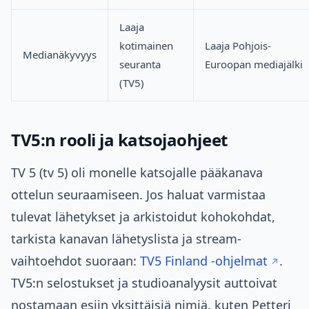
Laaja
kotimainen
Laaja Pohjois-
Medianäkyvyys
seuranta
Euroopan mediajälki
(TV5)
TV5:n rooli ja katsojaohjeet
TV 5 (tv 5) oli monelle katsojalle pääkanava
ottelun seuraamiseen. Jos haluat varmistaa
tulevat lähetykset ja arkistoidut kohokohdat,
tarkista kanavan lähetyslista ja stream-
vaihtoehdot suoraan:
TV5 Finland -ohjelmat
.
TV5:n selostukset ja studioanalyysit auttoivat
nostamaan esiin yksittäisiä nimiä, kuten Petteri