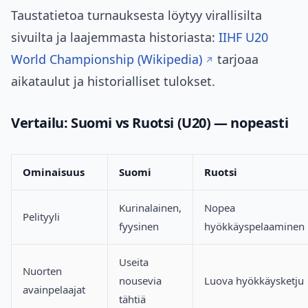
Taustatietoa turnauksesta löytyy virallisilta
sivuilta ja laajemmasta historiasta:
IIHF U20
World Championship (Wikipedia)
tarjoaa
aikataulut ja historialliset tulokset.
Vertailu: Suomi vs Ruotsi (U20) — nopeasti
Ominaisuus
Suomi
Ruotsi
Kurinalainen,
Nopea
Pelityyli
fyysinen
hyökkäyspelaaminen
Useita
Nuorten
nousevia
Luova hyökkäysketju
avainpelaajat
tähtiä