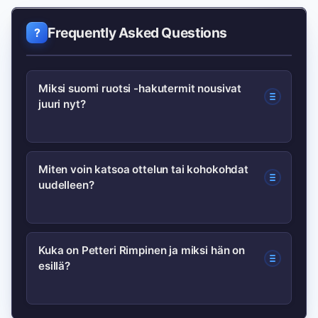
Frequently Asked Questions
Miksi suomi ruotsi -hakutermit nousivat
juuri nyt?
Hakujen nousu liittyy tuoreeseen
Miten voin katsoa ottelun tai kohokohdat
uudelleen?
Suomi–Ruotsi U20-otteluun, TV5:n
laajaan lähetykseen ja somekohuun,
jossa Petteri Rimpinenin nimi esiintyi
Tarkista TV5:n arkisto ja Suomen
Kuka on Petteri Rimpinen ja miksi hän on
useasti.
esillä?
Jääkiekkoliiton sivut arkistoiduille
videoille; monet suosituimmat
kohokohdat löytyvät myös turnauksen