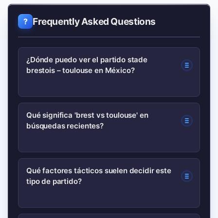
Frequently Asked Questions
¿Dónde puedo ver el partido stade
brestois – toulouse en México?
Depende de los derechos de
Qué significa 'brest vs toulouse' en
búsquedas recientes?
transmisión; revisa las plataformas
deportivas que transmiten la Ligue 1 en
México o los canales locales que
Se refiere a consultas sobre el partido
Qué factores tácticos suelen decidir este
ofrecen cobertura en vivo.
tipo de partido?
entre Stade Brestois y Toulouse:
alineaciones, resultados, estadísticas y
análisis táctico que han aumentado por