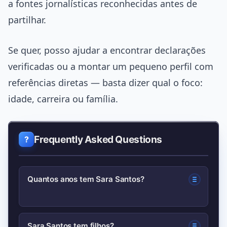
a fontes jornalísticas reconhecidas antes de
partilhar.
Se quer, posso ajudar a encontrar declarações
verificadas ou a montar um pequeno perfil com
referências diretas — basta dizer qual o foco:
idade, carreira ou família.
Frequently Asked Questions
Quantos anos tem Sara Santos?
A procura por “sara santos idade”
Sara Santos tem filhos?