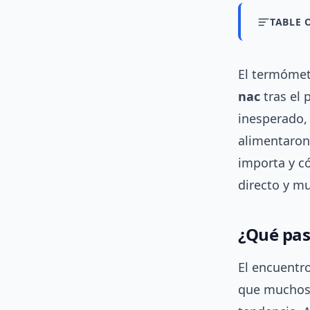
TABLE 
El termómet
nac
tras el 
inesperado, 
alimentaron
importa y c
directo y mu
¿Qué pa
El encuentr
que muchos 