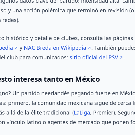
lgunos datos clave del partido: intensidad alta, cam
nso y una acción polémica que terminó en revisión (o
 redes).
o histórico y detalle de clubes, consulta las páginas o
pedia
y
NAC Breda en Wikipedia
. También puedes
 del club para comunicados:
sitio oficial del PSV
.
esto interesa tanto en México
 ¿no? Un partido neerlandés pegando fuerte en Méxic
ras: primero, la comunidad mexicana sigue de cerca l
 allá de la élite tradicional (
LaLiga
, Premier). Segun
on vínculo latino o agentes de mercado que ponen f