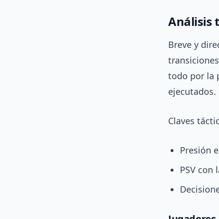
Análisis 
Breve y dir
transiciones
todo por la 
ejecutados.
Claves tácti
Presión 
PSV con l
Decisione
Jugadores 