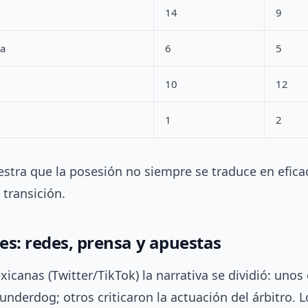
14
9
ta
6
5
10
12
1
2
estra que la posesión no siempre se traduce en efica
 transición.
es: redes, prensa y apuestas
icanas (Twitter/TikTok) la narrativa se dividió: unos 
 underdog; otros criticaron la actuación del árbitro. 