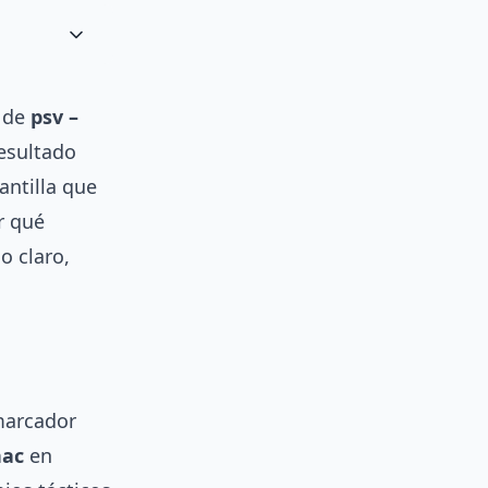
r de
psv –
esultado
antilla que
r qué
o claro,
marcador
nac
en