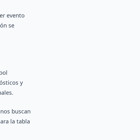
ier evento
ión se
bol
ósticos y
ales.
gunos buscan
ara la tabla