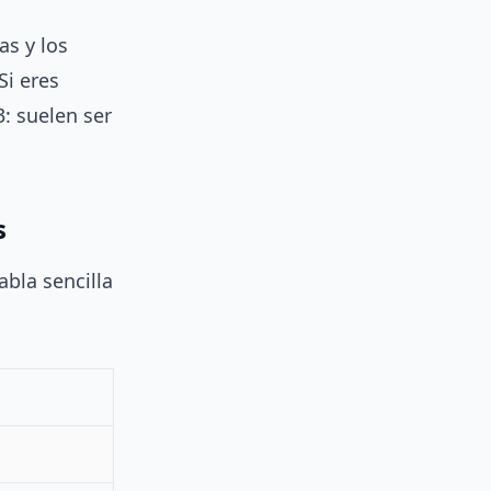
s y los
Si eres
3: suelen ser
s
bla sencilla