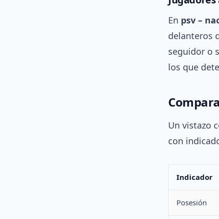
En
psv – na
delanteros q
seguidor o s
los que det
Comparac
Un vistazo c
con indicado
Indicador
Posesión