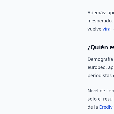
Además: apu
inesperado. 
vuelve
viral
—
¿Quién e
Demografía p
europeo, ap
periodistas
Nivel de co
solo el resu
de la
Eredivi