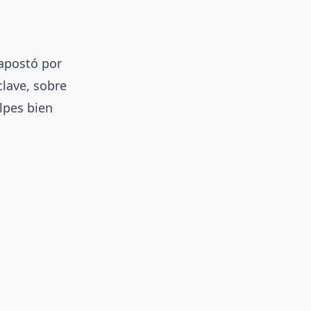
 apostó por
clave, sobre
olpes bien