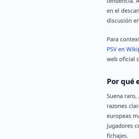
tendencia. A
en el desca
discusión en
Para context
PSV en Wiki
web oficial
Por qué 
Suena raro,
razones cla
europeas más
jugadores c
fichajes.