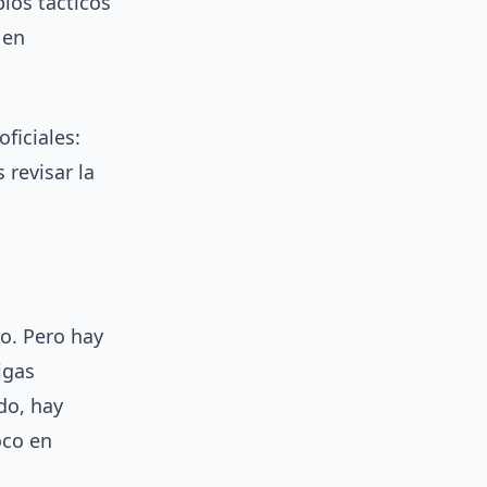
bios tácticos
 en
ficiales:
 revisar la
o. Pero hay
igas
do, hay
oco en