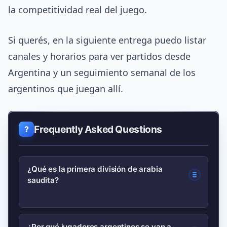
la competitividad real del juego.
Si querés, en la siguiente entrega puedo listar
canales y horarios para ver partidos desde
Argentina y un seguimiento semanal de los
argentinos que juegan allí.
Frequently Asked Questions
¿Qué es la primera división de arabia
saudita?
La primera división de arabia saudita
¿Por qué jugadores argentinos se van a